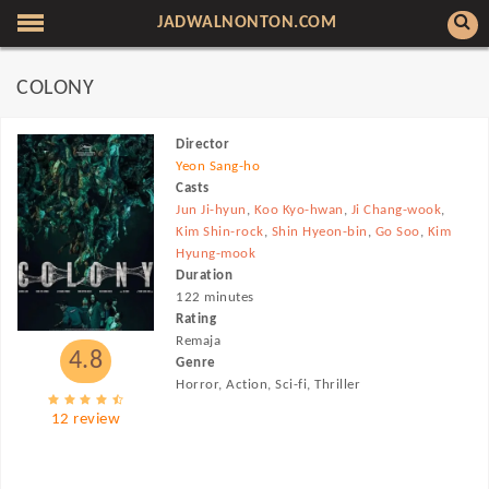
JADWALNONTON.COM
COLONY
Director
Yeon Sang-ho
Casts
Jun Ji-hyun
,
Koo Kyo-hwan
,
Ji Chang-wook
,
Kim Shin-rock
,
Shin Hyeon-bin
,
Go Soo
,
Kim
Hyung-mook
Duration
122 minutes
Rating
Remaja
4.8
Genre
Horror, Action, Sci-fi, Thriller
12 review