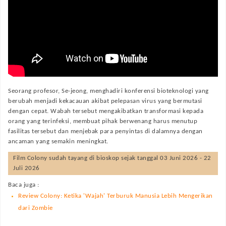
Seorang profesor, Se-jeong, menghadiri konferensi bioteknologi yang
berubah menjadi kekacauan akibat pelepasan virus yang bermutasi
dengan cepat. Wabah tersebut mengakibatkan transformasi kepada
orang yang terinfeksi, membuat pihak berwenang harus menutup
fasilitas tersebut dan menjebak para penyintas di dalamnya dengan
ancaman yang semakin meningkat.
Film
Colony
sudah tayang di bioskop sejak tanggal 03 Juni 2026 - 22
Juli 2026
Baca juga :
Review Colony: Ketika 'Wajah' Terburuk Manusia Lebih Mengerikan
dari Zombie