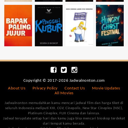
Copyright © 2017-2026 Jadwalnonton.com
About Us
Privacy Policy
Contact Us
Movie Updates
All Movies
Jadwalnonton memudahkan kamu mencari jadwal film dan harga tiket di
seluruh Indonesia meliputi XXI, CGV, Cinepolis, New Star Cineplex (NSC),
Platinum Cineplex, FLIX Cinema dan lainnya.
Jadwal terupdate setiap hari dan kamu juga bisa mencari bioskop terdekat
dari tempat kamu berada.