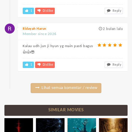
1
Dislike
Reply
Ridayah Harun
2 bulan lalu
Member since 2026
Kalau udh jun ji hyun yg main pasti bagus
👍👍😎
1
Dislike
Reply
Lihat semua komentar / review
SIMILAR MOVIES