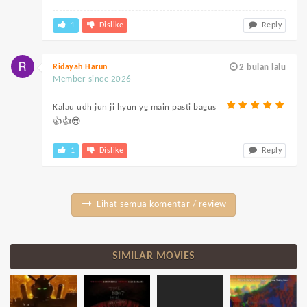
1
Dislike
Reply
Ridayah Harun
2 bulan lalu
Member since 2026
Kalau udh jun ji hyun yg main pasti bagus
👍👍😎
1
Dislike
Reply
Lihat semua komentar / review
SIMILAR MOVIES