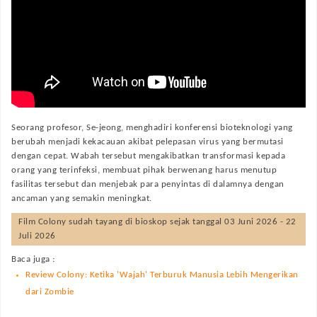
Seorang profesor, Se-jeong, menghadiri konferensi bioteknologi yang
berubah menjadi kekacauan akibat pelepasan virus yang bermutasi
dengan cepat. Wabah tersebut mengakibatkan transformasi kepada
orang yang terinfeksi, membuat pihak berwenang harus menutup
fasilitas tersebut dan menjebak para penyintas di dalamnya dengan
ancaman yang semakin meningkat.
Film
Colony
sudah tayang di bioskop sejak tanggal 03 Juni 2026 - 22
Juli 2026
Baca juga :
Review Colony: Ketika 'Wajah' Terburuk Manusia Lebih Mengerikan
dari Zombie