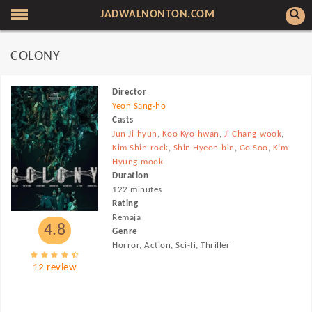
JADWALNONTON.COM
COLONY
Director
Yeon Sang-ho
Casts
Jun Ji-hyun
,
Koo Kyo-hwan
,
Ji Chang-wook
,
Kim Shin-rock
,
Shin Hyeon-bin
,
Go Soo
,
Kim
Hyung-mook
Duration
122 minutes
Rating
Remaja
4.8
Genre
Horror, Action, Sci-fi, Thriller
12 review