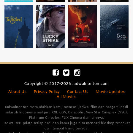
Copyright © 2017-2026 Jadwalnonton.com
About Us
Privacy Policy
Contact Us
Movie Updates
All Movies
Jadwalnonton memudahkan kamu mencari jadwal film dan harga tiket di
seluruh Indonesia meliputi XXI, CGV, Cinepolis, New Star Cineplex (NSC),
Platinum Cineplex, FLIX Cinema dan lainnya.
Jadwal terupdate setiap hari dan kamu juga bisa mencari bioskop terdekat
dari tempat kamu berada.