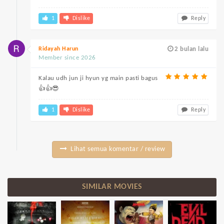
1
Dislike
Reply
Ridayah Harun
2 bulan lalu
Member since 2026
Kalau udh jun ji hyun yg main pasti bagus
👍👍😎
1
Dislike
Reply
Lihat semua komentar / review
SIMILAR MOVIES