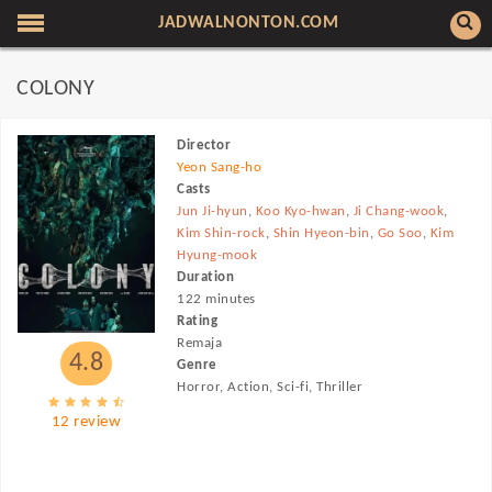
JADWALNONTON.COM
COLONY
Director
Yeon Sang-ho
Casts
Jun Ji-hyun
,
Koo Kyo-hwan
,
Ji Chang-wook
,
Kim Shin-rock
,
Shin Hyeon-bin
,
Go Soo
,
Kim
Hyung-mook
Duration
122 minutes
Rating
Remaja
4.8
Genre
Horror, Action, Sci-fi, Thriller
12 review