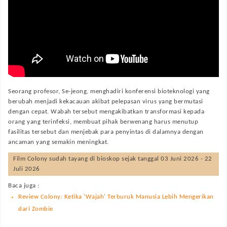
Seorang profesor, Se-jeong, menghadiri konferensi bioteknologi yang
berubah menjadi kekacauan akibat pelepasan virus yang bermutasi
dengan cepat. Wabah tersebut mengakibatkan transformasi kepada
orang yang terinfeksi, membuat pihak berwenang harus menutup
fasilitas tersebut dan menjebak para penyintas di dalamnya dengan
ancaman yang semakin meningkat.
Film
Colony
sudah tayang di bioskop sejak tanggal 03 Juni 2026 - 22
Juli 2026
Baca juga :
Review Colony: Ketika 'Wajah' Terburuk Manusia Lebih Mengerikan
dari Zombie