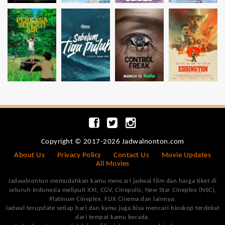
Copyright © 2017-2026 Jadwalnonton.com
About Us
Privacy Policy
Contact Us
Movie Updates
All Movies
Jadwalnonton memudahkan kamu mencari jadwal film dan harga tiket di
seluruh Indonesia meliputi XXI, CGV, Cinepolis, New Star Cineplex (NSC),
Platinum Cineplex, FLIX Cinema dan lainnya.
Jadwal terupdate setiap hari dan kamu juga bisa mencari bioskop terdekat
dari tempat kamu berada.