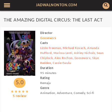
JADWALNONTON.COM
THE AMAZING DIGITAL CIRCUS: THE LAST ACT
Director
Gooseworx
Casts
Lizzie Freeman
,
Michael Kovach
,
Amanda
Hufford
,
Marissa Lenti
,
Ashley Nichols
,
Sean
Chiplock
,
Alex Rochon
,
Gooseworx
,
Skye
Redden
,
Cassie Ewulu
Duration
95 minutes
Rating
5.0
Remaja
Genre
Animation, Adventure, Comedy, Sci-fi
5 review