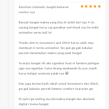
Absolute cinematic banget kemaren
nonton nya
Banyak banget makna yang bisa di ambil dari eps 9 ini,
sayang banget harus say goodbye and thank you ke Indie
animation series kali ini
Thanks alot to Gooseworx and Glitch karna udah mau
membuat ni series animation, klo gak gw gak bakalan
pernah menemukan makna yang peak banget
Ya enjoy banget sih aku ngambar buat ni fandom palingan
jago nya ngambar Caine doang awokawok itu pun masih
harus belajar anatomy palak nya 😹
Dan juga terima kasih sekali untuk Gooseworx dan Glitch,
gw gak bakalan pernah ketemu comfort character gw
Di opini gw ending nya bermakna banget dan absolute
digital cinema banget