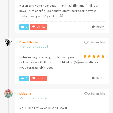
Heran aku yang nganggap ni animasi film anak², di luar
kayak film anak² di dalamnya diam² berkedok dewasa
(bukan yang aneh² ya btw.) 😹
2
Dislike
Reply
Daniel Reriko
1 bulan lalu
Member since 2026
huhuhu bagusss bangettt filmm nyaaa
pokoknya worth it nonton di bioskop👍👍+soundtrack
nyaa terasaa lebih deep
1
Dislike
Reply
Lidiaa :3
2 bulan lalu
Member since 2026
NAH INI BRAY YANG KUCARI CARI