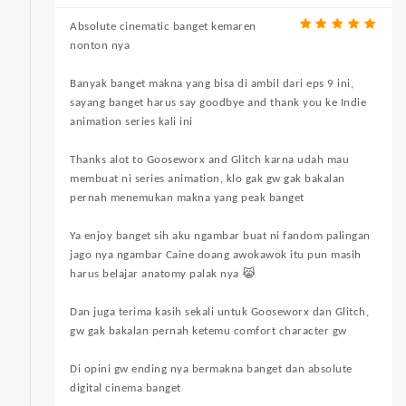
Absolute cinematic banget kemaren
nonton nya
Banyak banget makna yang bisa di ambil dari eps 9 ini,
sayang banget harus say goodbye and thank you ke Indie
animation series kali ini
Thanks alot to Gooseworx and Glitch karna udah mau
membuat ni series animation, klo gak gw gak bakalan
pernah menemukan makna yang peak banget
Ya enjoy banget sih aku ngambar buat ni fandom palingan
jago nya ngambar Caine doang awokawok itu pun masih
harus belajar anatomy palak nya 😹
Dan juga terima kasih sekali untuk Gooseworx dan Glitch,
gw gak bakalan pernah ketemu comfort character gw
Di opini gw ending nya bermakna banget dan absolute
digital cinema banget