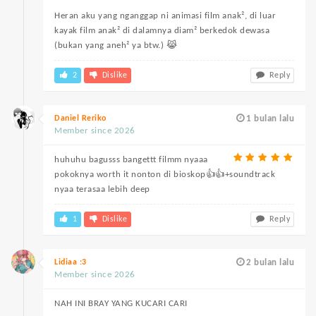
Heran aku yang nganggap ni animasi film anak², di luar
kayak film anak² di dalamnya diam² berkedok dewasa
(bukan yang aneh² ya btw.) 😹
2
Dislike
Reply
Daniel Reriko
1 bulan lalu
Member since 2026
huhuhu bagusss bangettt filmm nyaaa
pokoknya worth it nonton di bioskop👍👍+soundtrack
nyaa terasaa lebih deep
1
Dislike
Reply
Lidiaa :3
2 bulan lalu
Member since 2026
NAH INI BRAY YANG KUCARI CARI