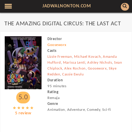
JADWALNONTON.COM
THE AMAZING DIGITAL CIRCUS: THE LAST ACT
Director
Gooseworx
Casts
Lizzie Freeman
,
Michael Kovach
,
Amanda
Hufford
,
Marissa Lenti
,
Ashley Nichols
,
Sean
Chiplock
,
Alex Rochon
,
Gooseworx
,
Skye
Redden
,
Cassie Ewulu
Duration
95 minutes
Rating
5.0
Remaja
Genre
Animation, Adventure, Comedy, Sci-fi
5 review