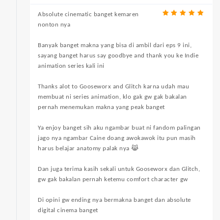
Absolute cinematic banget kemaren
nonton nya
Banyak banget makna yang bisa di ambil dari eps 9 ini,
sayang banget harus say goodbye and thank you ke Indie
animation series kali ini
Thanks alot to Gooseworx and Glitch karna udah mau
membuat ni series animation, klo gak gw gak bakalan
pernah menemukan makna yang peak banget
Ya enjoy banget sih aku ngambar buat ni fandom palingan
jago nya ngambar Caine doang awokawok itu pun masih
harus belajar anatomy palak nya 😹
Dan juga terima kasih sekali untuk Gooseworx dan Glitch,
gw gak bakalan pernah ketemu comfort character gw
Di opini gw ending nya bermakna banget dan absolute
digital cinema banget