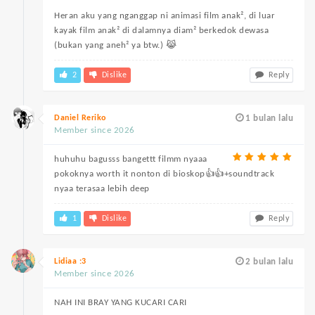
Heran aku yang nganggap ni animasi film anak², di luar
kayak film anak² di dalamnya diam² berkedok dewasa
(bukan yang aneh² ya btw.) 😹
2
Dislike
Reply
Daniel Reriko
1 bulan lalu
Member since 2026
huhuhu bagusss bangettt filmm nyaaa
pokoknya worth it nonton di bioskop👍👍+soundtrack
nyaa terasaa lebih deep
1
Dislike
Reply
Lidiaa :3
2 bulan lalu
Member since 2026
NAH INI BRAY YANG KUCARI CARI