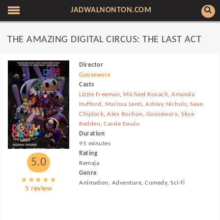
JADWALNONTON.COM
THE AMAZING DIGITAL CIRCUS: THE LAST ACT
Director
Gooseworx
Casts
Lizzie Freeman
,
Michael Kovach
,
Amanda
Hufford
,
Marissa Lenti
,
Ashley Nichols
,
Sean
Chiplock
,
Alex Rochon
,
Gooseworx
,
Skye
Redden
,
Cassie Ewulu
Duration
95 minutes
Rating
5.0
Remaja
Genre
Animation, Adventure, Comedy, Sci-fi
5 review