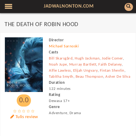
JADWALNONTON.COM
THE DEATH OF ROBIN HOOD
Director
Michael Sarnoski
Casts
Bill Skarsgård
,
Hugh Jackman
,
Jodie Comer
,
Noah Jupe
,
Murray Bartlett
,
Faith Delaney
,
Alfie Lawless
,
Elijah Ungvary
,
Fintan Shevlin
,
Tabitha Smyth
,
Beau Thompson
,
Asher De Silva
Duration
122 minutes
Rating
0.0
Dewasa 17+
Genre
Adventure, Drama
Tulis review