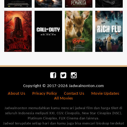
Copyright © 2017-2026 Jadwalnonton.com
About Us
Privacy Policy
Contact Us
Movie Updates
All Movies
Jadwalnonton memudahkan kamu mencari jadwal film dan harga tiket di
seluruh Indonesia meliputi XXI, CGV, Cinepolis, New Star Cineplex (NSC),
Platinum Cineplex, FLIX Cinema dan lainnya.
Jadwal terupdate setiap hari dan kamu juga bisa mencari bioskop terdekat