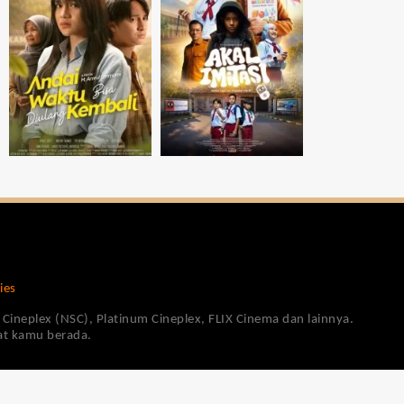
ies
Cineplex (NSC), Platinum Cineplex, FLIX Cinema dan lainnya.
pat kamu berada.