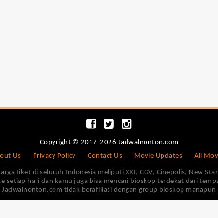
Copyright © 2017-2026 Jadwalnonton.com
out Us
Privacy Policy
Contact Us
Movie Updates
All Mov
 tiket di seluruh Indonesia meliputi XXI, CGV, Cinepolis, New Star 
e setiap hari dan kamu juga bisa mencari bioskop terdekat dari tem
Jadwalnonton.com tidak berafiliasi dengan group bioskop manapun