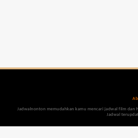
Ab
Jadwalnonton memudahkan kamu mencari jadwal film dan harga
Jadwal terupdat