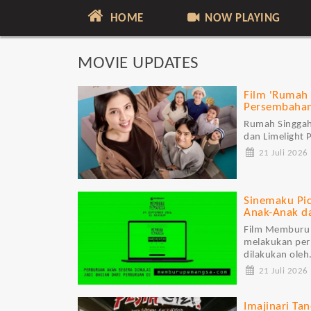
HOME
NOW PLAYING
MOVIE UPDATES
Film 'Rumah 
Persembahan
Rumah Singgah
dan Limelight 
21 Juli 2026
Sinemaku Pi
Anak-Anak d
Film Memburu 
melakukan perb
dilakukan oleh.
21 Juli 2026
Imajinari Ta