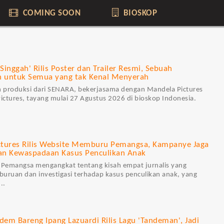
COMING SOON
BIOSKOP
Singgah' Rilis Poster dan Trailer Resmi, Sebuah
 untuk Semua yang tak Kenal Menyerah
 produksi dari SENARA, bekerjasama dengan Mandela Pictures
Pictures, tayang mulai 27 Agustus 2026 di bioskop Indonesia.
ctures Rilis Website Memburu Pemangsa, Kampanye Jaga
an Kewaspadaan Kasus Penculikan Anak
Pemangsa mengangkat tentang kisah empat jurnalis yang
uruan dan investigasi terhadap kasus penculikan anak, yang
..
ndem Bareng Ipang Lazuardi Rilis Lagu 'Tandeman', Jadi