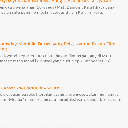
dyssey: Sajian Istimewa yang Layak untuk Dirayakan
mengikuti perjalanan Odysseus (Matt Damon), Raja Ithaca yang
i salah satu pemimpin paling cerdas dalam Perang Troya.
oomsday Memiliki Durasi yang Epik, Namun Bukan Film
ang
ollywood Reporter, meskipun bukan film terpanjang di MCU
omsday tetap memiliki durasi yang cukup epik, mendekati 165
Sukses Jadi Juara Box Office
ty, capaian tersebut terbilang sangat mengecewakan mengingat
tion "Moana" memiliki anggaran produksi yang sangat besar, yaitu