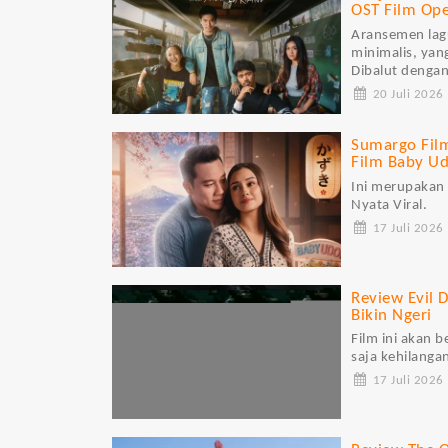
OST Film Ope
Aransemen lag
minimalis, yan
Dibalut dengan
20 Juli 2026
Sumargo Films
Film Baby U
Ini merupakan 
Nyata Viral.
17 Juli 2026
Review Evil 
Bikin Ngeri
Film ini akan 
saja kehilanga
17 Juli 2026