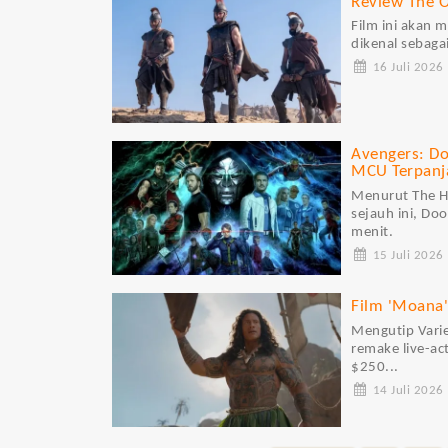
Review The O
Film ini akan 
dikenal sebaga
16 Juli 2026
Avengers: D
MCU Terpanj
Menurut The H
sejauh ini, Do
menit.
15 Juli 2026
Film 'Moana' 
Mengutip Varie
remake live-ac
$250...
14 Juli 2026