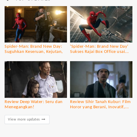
Spider-Man: Brand New Day:
'Spider-Man: Brand New Day'
Suguhkan Keseruan, Kejutan,
Sukses Rajai Box Office usai...
dan...
Review Deep Water: Seru dan
Review Sihir Tanah Kubur: Film
Menegangkan!
Horor yang Berani, Inovatif,...
View more updates