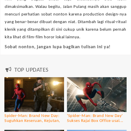
dimaksimalkan. Walau begitu, Jalan Pulang masih akan sanggup
mencuri perhatian sobat nonton karena production design-nya
yang benar-benar dibuat dengan niat. Ditambah lagi ritual-ritual
klenik yang ditampilkan di sini cukup unik karena belum pernah
kita lihat di film-film horor lokal lainnya.
Sobat nonton, jangan lupa bagikan tulisan ini ya!
TOP UPDATES
Spider-Man: Brand New Day:
'Spider-Man: Brand New Day'
Suguhkan Keseruan, Kejutan,
Sukses Rajai Box Office usai...
dan...