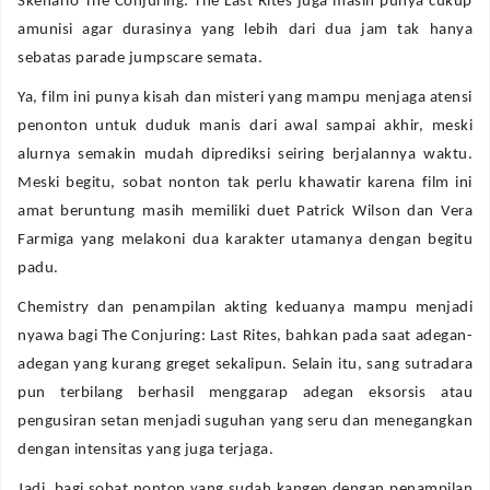
Skenario The Conjuring: The Last Rites juga masih punya cukup
amunisi agar durasinya yang lebih dari dua jam tak hanya
sebatas parade jumpscare semata.
Ya, film ini punya kisah dan misteri yang mampu menjaga atensi
penonton untuk duduk manis dari awal sampai akhir, meski
alurnya semakin mudah diprediksi seiring berjalannya waktu.
Meski begitu, sobat nonton tak perlu khawatir karena film ini
amat beruntung masih memiliki duet Patrick Wilson dan Vera
Farmiga yang melakoni dua karakter utamanya dengan begitu
padu.
Chemistry dan penampilan akting keduanya mampu menjadi
nyawa bagi The Conjuring: Last Rites, bahkan pada saat adegan-
adegan yang kurang greget sekalipun. Selain itu, sang sutradara
pun terbilang berhasil menggarap adegan eksorsis atau
pengusiran setan menjadi suguhan yang seru dan menegangkan
dengan intensitas yang juga terjaga.
Jadi, bagi sobat nonton yang sudah kangen dengan penampilan