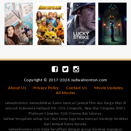
Copyright © 2017-2026 Jadwalnonton.com
About Us
Privacy Policy
Contact Us
Movie Updates
All Movies
Jadwalnonton memudahkan kamu mencari jadwal film dan harga tiket di
seluruh Indonesia meliputi XXI, CGV, Cinepolis, New Star Cineplex (NSC),
Platinum Cineplex, FLIX Cinema dan lainnya.
Jadwal terupdate setiap hari dan kamu juga bisa mencari bioskop terdekat
dari tempat kamu berada.
Jadwalnonton.com tidak berafiliasi dengan group bioskop manapun