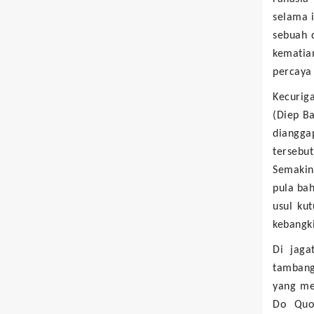
selama i
sebuah 
kematia
percaya 
Kecurig
(Diep B
diangg
tersebu
Semakin
pula ba
usul ku
kebangki
Di jaga
tambang
yang me
Do Quoc