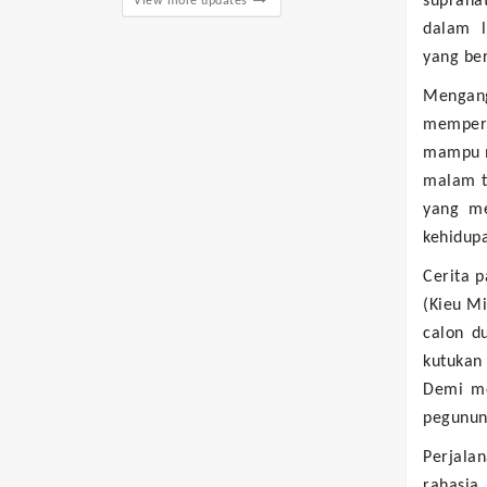
suprana
View more updates
dalam l
yang be
Mengan
memperk
mampu m
malam t
yang me
kehidup
Cerita p
(Kieu M
calon d
kutukan 
Demi me
pegunun
Perjal
rahasia