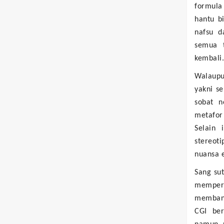
formula 
hantu b
nafsu d
semua t
kembali
Walaupu
yakni se
sobat n
metafor
Selain 
stereot
nuansa 
Sang su
mempert
membant
CGI ber