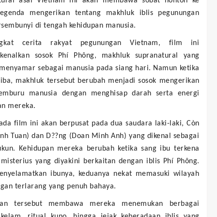
tural asal Vietnam ini akan membawa sobat nonton ke
egenda mengerikan tentang makhluk iblis pegunungan
rsembunyi di tengah kehidupan manusia.
gkat cerita rakyat pegunungan Vietnam, film ini
enalkan sosok Phí Phông, makhluk supranatural yang
enyamar sebagai manusia pada siang hari. Namun ketika
iba, makhluk tersebut berubah menjadi sosok mengerikan
mburu manusia dengan menghisap darah serta energi
an mereka.
ada film ini akan berpusat pada dua saudara laki-laki, Còn
inh Tuan) dan D??ng (Doan Minh Anh) yang dikenal sebagai
ukun. Kehidupan mereka berubah ketika sang ibu terkena
misterius yang diyakini berkaitan dengan iblis Phí Phông.
nyelamatkan ibunya, keduanya nekat memasuki wilayah
gan terlarang yang penuh bahaya.
anan tersebut membawa mereka menemukan berbagai
 kelam, ritual kuno, hingga jejak keberadaan iblis yang