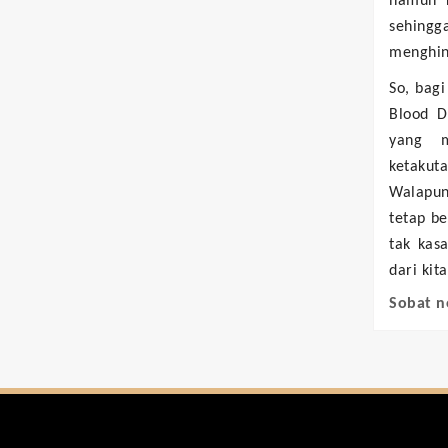
namun r
sehing
menghing
So, bagi
Blood D
yang m
ketakut
Walapun 
tetap be
tak kas
dari kita
Sobat n