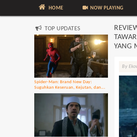
HOME
NOW PLAYING
REVIE
TOP UPDATES
TAWAR
YANG 
By Eko
Spider-Man: Brand New Day:
Suguhkan Keseruan, Kejutan, dan...