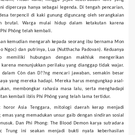
ni dipercaya hanya sebagai legenda. Di tengah pencarian,
desa terpencil di kaki gunung diguncang oleh serangkaian
n brutal. Warga mulai hidup dalam ketakutan karena
Phí Phông telah kembali.
aan kemudian mengarah kepada seorang ibu bernama Mon
ao Ngoc) dan putrinya, Lua (Nutthacha Padovan). Keduanya
ap memiliki hubungan dengan makhluk mengerikan
t karena menunjukkan perilaku yang dianggap tidak wajar.
 dalam Còn dan D??ng mencari jawaban, semakin besar
haya yang mereka hadapi. Mereka harus mengungkap asal-
tukan, membongkar rahasia masa lalu, serta menghadapi
tan kembali iblis Phí Phông yang telah lama tertidur.
t horor Asia Tenggara, mitologi daerah kerap menjadi
 emas yang memadukan unsur gaib dengan sindiran sosial
nusuk. Dan Phi Phong: The Blood Demon karya sutradara
 Trung ini seakan menjadi bukti nyata keberhasilan