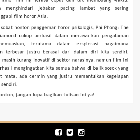
itme film ini terasa cepat dan tak membuang waktu,
ga menghindari jebakan pacing lambat yang sering
gapi film horor Asia.
 sobat nonton penggemar horor psikologis, Phi Phong: The
iamond cukup berhasil dalam menawarkan pengalaman
emuaskan, terutama dalam eksplorasi bagaimana
an terbesar justru berasal dari dalam diri kita sendiri.
masih kurang inovatif di sektor narasinya, namun film ini
rhasil mengingatkan kita semua bahwa di balik sosok yang
at mata, ada cermin yang justru memantulkan kegelapan
 sendiri.
onton, jangan lupa bagikan tulisan ini ya!