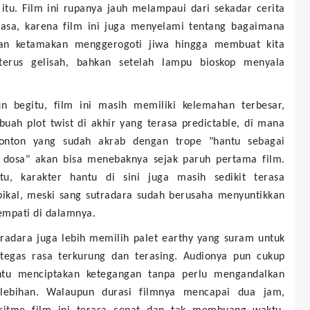
itu. Film ini rupanya jauh melampaui dari sekadar cerita
iasa, karena film ini juga menyelami tentang bagaimana
an ketamakan menggerogoti jiwa hingga membuat kita
erus gelisah, bahkan setelah lampu bioskop menyala
.
n begitu, film ini masih memiliki kelemahan terbesar,
buah plot twist di akhir yang terasa predictable, di mana
onton yang sudah akrab dengan trope "hantu sebagai
 dosa" akan bisa menebaknya sejak paruh pertama film.
itu, karakter hantu di sini juga masih sedikit terasa
ipikal, meski sang sutradara sudah berusaha menyuntikkan
empati di dalamnya.
tradara juga lebih memilih palet earthy yang suram untuk
egas rasa terkurung dan terasing. Audionya pun cukup
u menciptakan ketegangan tanpa perlu mengandalkan
lebihan. Walaupun durasi filmnya mencapai dua jam,