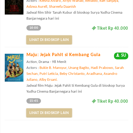
Actors :
Kiesha Alvaro
,
Ariyo Wahab
,
Revaldo
,
Rafi Sanjaya
,
Adzwa Aurell
,
Shareefa Daanish
Jadwal film Sihir Tanah Kubur di bioskop Surya Yudha Cinema
Banjarnegara hari ini
16:00
Tiket Rp 40.000
LIHAT DI BIOSKOP LAIN
Maju: Jejak Pahit si Kembang Gula
SU
Action, Drama - 98 Menit
Actors :
Bukie B. Mansyur
,
Unang Bagito
,
Hadi Prabowo
,
Sarah
Sechan
,
Putri Leticia
,
Beby Christanto
,
Aradhana
,
Axandro
Juliano
,
Alby Ersani.
Jadwal film Maju: Jejak Pahit Si Kembang Gula di bioskop Surya
Yudha Cinema Banjarnegara hari ini
15:45
Tiket Rp 40.000
LIHAT DI BIOSKOP LAIN