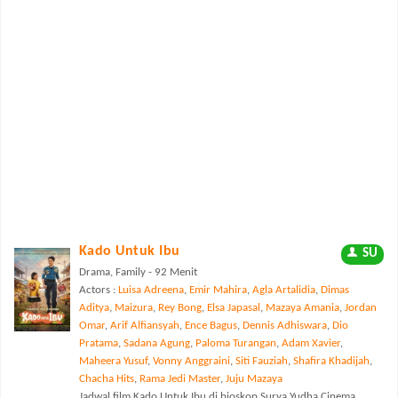
Kado Untuk Ibu
SU
Drama, Family - 92 Menit
Actors :
Luisa Adreena
,
Emir Mahira
,
Agla Artalidia
,
Dimas
Aditya
,
Maizura
,
Rey Bong
,
Elsa Japasal
,
Mazaya Amania
,
Jordan
Omar
,
Arif Alfiansyah
,
Ence Bagus
,
Dennis Adhiswara
,
Dio
Pratama
,
Sadana Agung
,
Paloma Turangan
,
Adam Xavier
,
Maheera Yusuf
,
Vonny Anggraini
,
Siti Fauziah
,
Shafira Khadijah
,
Chacha Hits
,
Rama Jedi Master
,
Juju Mazaya
Jadwal film Kado Untuk Ibu di bioskop Surya Yudha Cinema