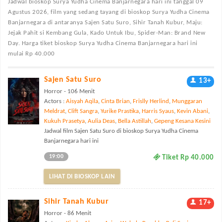
Jadwal bioskop Surya Yudha Cinema Banjarnegara
hari ini tanggal 09
Agustus 2026, film yang sedang tayang di bioskop Surya Yudha Cinema
Banjarnegara di antaranya Sajen Satu Suro, Sihir Tanah Kubur, Maju:
Jejak Pahit si Kembang Gula, Kado Untuk Ibu, Spider-Man: Brand New
Day. Harga tiket bioskop Surya Yudha Cinema Banjarnegara hari ini
mulai Rp 40.000
Sajen Satu Suro
13+
Horror - 106 Menit
Actors :
Aisyah Aqila
,
Cinta Brian
,
Frislly Herlind
,
Munggaran
Meldrat
,
Clift Sangra
,
Yurike Prastika
,
Harris Syaus
,
Kevin Abani
,
Kukuh Prasetya
,
Aulia Deas
,
Bella Astillah
,
Gepeng Kesana Kesini
Jadwal film Sajen Satu Suro di bioskop Surya Yudha Cinema
Banjarnegara hari ini
19:00
Tiket Rp 40.000
LIHAT DI BIOSKOP LAIN
Sihir Tanah Kubur
17+
Horror - 86 Menit