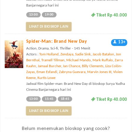
Banjarnegara hari ini
13:00
19:00
Tiket Rp 40.000
LIHAT DI BIOSKOP LAIN
Spider-Man: Brand New Day
13+
Action, Drama, Sci-fi, Thriller - 145 Menit
Actors :
Tom Holland
,
Zendaya
,
Sadie Sink
,
Jacob Batalon
,
Jon
Bernthal
,
Tramell Tillman
,
Michael Mando
,
Mark Ruffalo
,
Zarra
Kaahn
,
Jamaal Burcher
,
Ian Chance
,
Billy Clements
,
Liza Colón-
Zayas
,
Eman Esfandi
,
Zabryna Guevara
,
Marvin Jones III
,
Vivien
Keene
,
Kurtis Lowe
Jadwal film Spider-man: Brand New Day di bioskop Surya Yudha
Cinema Banjarnegara hari ini
13:00
15:45
18:45
Tiket Rp 40.000
LIHAT DI BIOSKOP LAIN
Belum menemukan bioskop yang cocok?