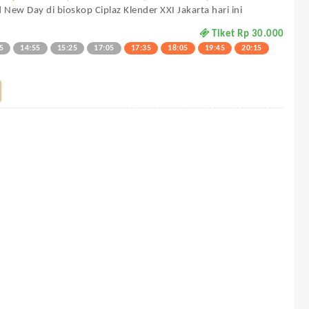
 New Day di bioskop Ciplaz Klender XXI Jakarta hari ini
Tiket Rp 30.000
5
14:55
15:25
17:05
17:35
18:05
19:45
20:15