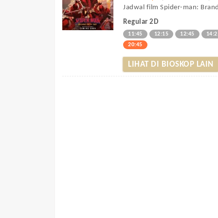
Jadwal film Spider-man: Brand
Regular 2D
11:45
12:15
12:45
14:2
20:45
LIHAT DI BIOSKOP LAIN