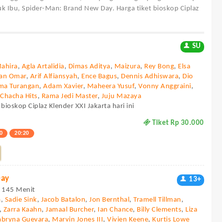
uk Ibu, Spider-Man: Brand New Day. Harga tiket bioskop Ciplaz
SU
Mahira
,
Agla Artalidia
,
Dimas Aditya
,
Maizura
,
Rey Bong
,
Elsa
dan Omar
,
Arif Alfiansyah
,
Ence Bagus
,
Dennis Adhiswara
,
Dio
ma Turangan
,
Adam Xavier
,
Maheera Yusuf
,
Vonny Anggraini
,
,
Chacha Hits
,
Rama Jedi Master
,
Juju Mazaya
bioskop Ciplaz Klender XXI Jakarta hari ini
Tiket Rp 30.000
0
20:20
Day
13+
 - 145 Menit
a
,
Sadie Sink
,
Jacob Batalon
,
Jon Bernthal
,
Tramell Tillman
,
,
Zarra Kaahn
,
Jamaal Burcher
,
Ian Chance
,
Billy Clements
,
Liza
abryna Guevara
,
Marvin Jones III
,
Vivien Keene
,
Kurtis Lowe