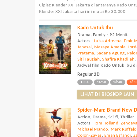
Ciplaz Klender XXI Jakarta di antaranya Kado Unt
Klender XXI Jakarta hari ini mulai Rp 30.000
Kado Untuk Ibu
Drama, Family - 92 Menit
Actors :
Luisa Adreena
,
Emir 
Japasal
,
Mazaya Amania
,
Jor
Pratama
,
Sadana Agung
,
Palo
Siti Fauziah
,
Shafira Khadijah
Jadwal film Kado Untuk Ibu di 
Regular 2D
13:00
14:50
16:40
18:3
LIHAT DI BIOSKOP LAIN
Spider-Man: Brand New 
Action, Drama, Sci-fi, Thriller
Actors :
Tom Holland
,
Zenday
Michael Mando
,
Mark Ruffalo
Colón-Zayas
,
Eman Esfandi
,
Z