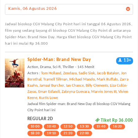
Kamis, 06 Agustus 2026
Jadwal bioskop CGV Malang City Point
hari ini tanggal 06 Agustus 2026,
film yang sedang tayang di bioskop CGV Malang City Point di antaranya
Spider-Man: Brand New Day. Harga tiket bioskop CGV Malang City Point
hari ini mulai Rp 36.000
Spider-Man: Brand New Day
13+
Action, Drama, Sci-fi, Thriller - 145 Menit
Actors :
Tom Holland
,
Zendaya
,
Sadie Sink
,
Jacob Batalon
,
Jon
Bernthal
,
Tramell Tillman
,
Michael Mando
,
Mark Ruffalo
,
Zarra
Kaahn
,
Jamaal Burcher
,
Ian Chance
,
Billy Clements
,
Liza Colón-
Zayas
,
Eman Esfandi
,
Zabryna Guevara
,
Marvin Jones III
,
Vivien
Keene
,
Kurtis Lowe
Jadwal film Spider-man: Brand New Day di bioskop CGV Malang
City Point hari ini
REGULAR 2D
Tiket Rp 36.000
10:00
10:40
12:50
13:30
15:40
16:20
18:30
19:10
21:20
22:00