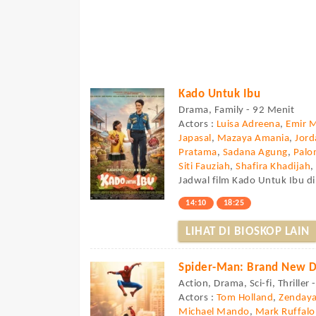
Kado Untuk Ibu
Drama, Family - 92 Menit
Actors :
Luisa Adreena
,
Emir 
Japasal
,
Mazaya Amania
,
Jor
Pratama
,
Sadana Agung
,
Palo
Siti Fauziah
,
Shafira Khadijah
Jadwal film Kado Untuk Ibu di
14:10
18:25
LIHAT DI BIOSKOP LAIN
Spider-Man: Brand New 
Action, Drama, Sci-fi, Thriller
Actors :
Tom Holland
,
Zenday
Michael Mando
,
Mark Ruffalo