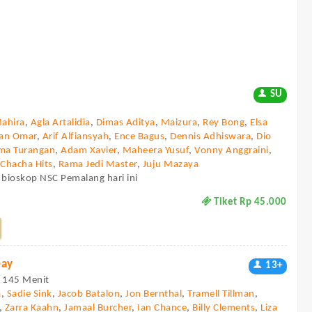
SU
Mahira
,
Agla Artalidia
,
Dimas Aditya
,
Maizura
,
Rey Bong
,
Elsa
dan Omar
,
Arif Alfiansyah
,
Ence Bagus
,
Dennis Adhiswara
,
Dio
ma Turangan
,
Adam Xavier
,
Maheera Yusuf
,
Vonny Anggraini
,
,
Chacha Hits
,
Rama Jedi Master
,
Juju Mazaya
 bioskop NSC Pemalang hari ini
Tiket Rp 45.000
Day
13+
 - 145 Menit
a
,
Sadie Sink
,
Jacob Batalon
,
Jon Bernthal
,
Tramell Tillman
,
,
Zarra Kaahn
,
Jamaal Burcher
,
Ian Chance
,
Billy Clements
,
Liza