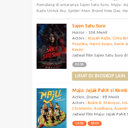
Pemalang di antaranya Sajen Satu Suro, Maju: Je
Kado Untuk Ibu, Spider-Man: Brand New Day. Harg
Sajen Satu Suro
Horror - 106 Menit
Actors :
Aisyah Aqila
,
Cinta Br
Prastika
,
Harris Syaus
,
Kevin 
Kesini
Jadwal film Sajen Satu Suro d
09:30
LIHAT DI BIOSKOP LAIN
Maju: Jejak Pahit si Kem
Action, Drama - 98 Menit
Actors :
Bukie B. Mansyur
,
Un
Christanto
,
Aradhana
,
Axandr
Jadwal film Maju: Jejak Pahit
13:50
18:05