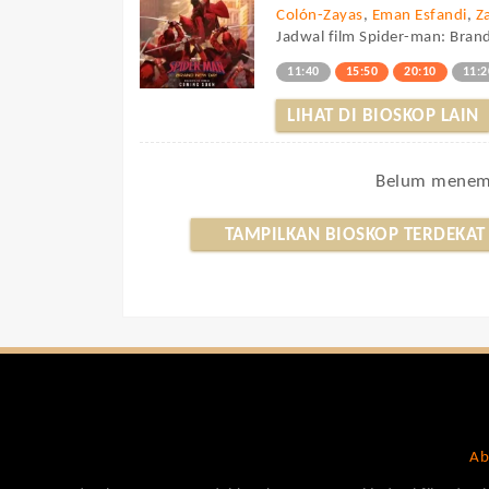
Colón-Zayas
,
Eman Esfandi
,
Z
Jadwal film Spider-man: Bran
11:40
15:50
20:10
11:2
LIHAT DI BIOSKOP LAIN
Belum menemu
TAMPILKAN BIOSKOP TERDEKAT
Ab