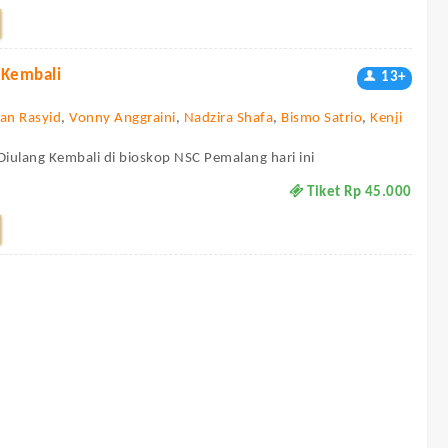
 Kembali
13+
an Rasyid
,
Vonny Anggraini
,
Nadzira Shafa
,
Bismo Satrio
,
Kenji
Diulang Kembali di bioskop NSC Pemalang hari ini
Tiket Rp 45.000