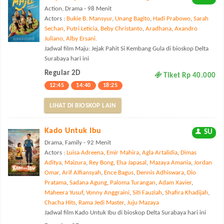
Action, Drama - 98 Menit
Actors :
Bukie B. Mansyur
,
Unang Bagito
,
Hadi Prabowo
,
Sarah
Sechan
,
Putri Leticia
,
Beby Christanto
,
Aradhana
,
Axandro
Juliano
,
Alby Ersani.
Jadwal film Maju: Jejak Pahit Si Kembang Gula di bioskop Delta
Surabaya hari ini
Regular 2D
Tiket Rp 40.000
12:45
14:40
18:25
LIHAT DI BIOSKOP LAIN
Kado Untuk Ibu
SU
Drama, Family - 92 Menit
Actors :
Luisa Adreena
,
Emir Mahira
,
Agla Artalidia
,
Dimas
Aditya
,
Maizura
,
Rey Bong
,
Elsa Japasal
,
Mazaya Amania
,
Jordan
Omar
,
Arif Alfiansyah
,
Ence Bagus
,
Dennis Adhiswara
,
Dio
Pratama
,
Sadana Agung
,
Paloma Turangan
,
Adam Xavier
,
Maheera Yusuf
,
Vonny Anggraini
,
Siti Fauziah
,
Shafira Khadijah
,
Chacha Hits
,
Rama Jedi Master
,
Juju Mazaya
Jadwal film Kado Untuk Ibu di bioskop Delta Surabaya hari ini