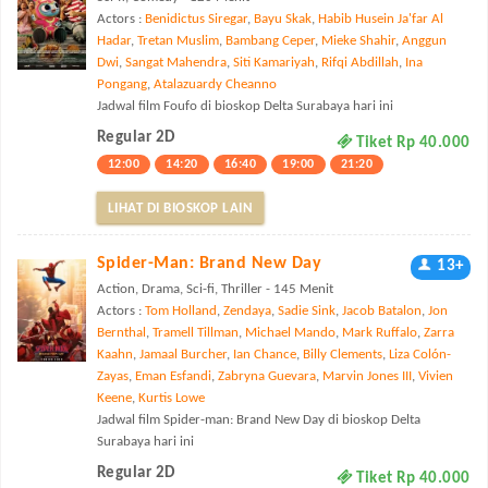
Actors :
Benidictus Siregar
,
Bayu Skak
,
Habib Husein Ja'far Al
Hadar
,
Tretan Muslim
,
Bambang Ceper
,
Mieke Shahir
,
Anggun
Dwi
,
Sangat Mahendra
,
Siti Kamariyah
,
Rifqi Abdillah
,
Ina
Pongang
,
Atalazuardy Cheanno
Jadwal film Foufo di bioskop Delta Surabaya hari ini
Regular 2D
Tiket Rp 40.000
12:00
14:20
16:40
19:00
21:20
LIHAT DI BIOSKOP LAIN
Spider-Man: Brand New Day
13+
Action, Drama, Sci-fi, Thriller - 145 Menit
Actors :
Tom Holland
,
Zendaya
,
Sadie Sink
,
Jacob Batalon
,
Jon
Bernthal
,
Tramell Tillman
,
Michael Mando
,
Mark Ruffalo
,
Zarra
Kaahn
,
Jamaal Burcher
,
Ian Chance
,
Billy Clements
,
Liza Colón-
Zayas
,
Eman Esfandi
,
Zabryna Guevara
,
Marvin Jones III
,
Vivien
Keene
,
Kurtis Lowe
Jadwal film Spider-man: Brand New Day di bioskop Delta
Surabaya hari ini
Regular 2D
Tiket Rp 40.000