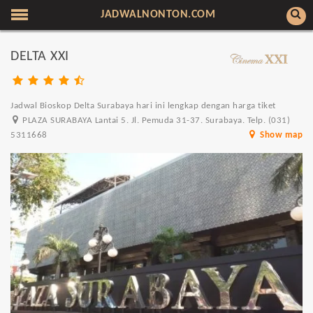
JADWALNONTON.COM
DELTA XXI
Jadwal Bioskop Delta Surabaya hari ini lengkap dengan harga tiket
PLAZA SURABAYA Lantai 5. Jl. Pemuda 31-37. Surabaya. Telp. (031)
5311668
Show map