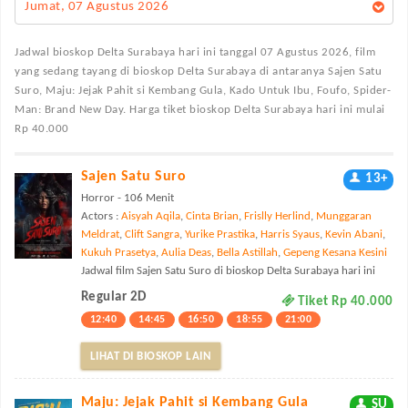
Jumat, 07 Agustus 2026
Jadwal bioskop Delta Surabaya
hari ini tanggal 07 Agustus 2026, film
yang sedang tayang di bioskop Delta Surabaya di antaranya Sajen Satu
Suro, Maju: Jejak Pahit si Kembang Gula, Kado Untuk Ibu, Foufo, Spider-
Man: Brand New Day. Harga tiket bioskop Delta Surabaya hari ini mulai
Rp 40.000
Sajen Satu Suro
13+
Horror - 106 Menit
Actors :
Aisyah Aqila
,
Cinta Brian
,
Frislly Herlind
,
Munggaran
Meldrat
,
Clift Sangra
,
Yurike Prastika
,
Harris Syaus
,
Kevin Abani
,
Kukuh Prasetya
,
Aulia Deas
,
Bella Astillah
,
Gepeng Kesana Kesini
Jadwal film Sajen Satu Suro di bioskop Delta Surabaya hari ini
Regular 2D
Tiket Rp 40.000
12:40
14:45
16:50
18:55
21:00
LIHAT DI BIOSKOP LAIN
Maju: Jejak Pahit si Kembang Gula
SU