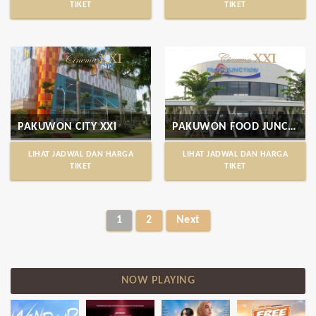
TIKET
TIKET
PAKUWON CITY XXI
PAKUWON FOOD JUNCTION XXI
LIHAT JADWAL DAN HARGA
LIHAT JADWAL DAN HARGA
TIKET
TIKET
1
2
Next
NOW PLAYING