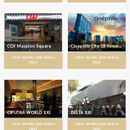
CGV Maspion Square
Cinepolis City Of Tomorrow (CITO)
LIHAT JADWAL DAN HARGA
LIHAT JADWAL DAN HARGA
TIKET
TIKET
CIPUTRA WORLD XXI
DELTA XXI
LIHAT JADWAL DAN HARGA
LIHAT JADWAL DAN HARGA
TIKET
TIKET