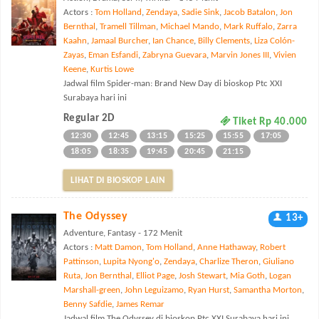
Actors :
Tom Holland
,
Zendaya
,
Sadie Sink
,
Jacob Batalon
,
Jon
Bernthal
,
Tramell Tillman
,
Michael Mando
,
Mark Ruffalo
,
Zarra
Kaahn
,
Jamaal Burcher
,
Ian Chance
,
Billy Clements
,
Liza Colón-
Zayas
,
Eman Esfandi
,
Zabryna Guevara
,
Marvin Jones III
,
Vivien
Keene
,
Kurtis Lowe
Jadwal film Spider-man: Brand New Day di bioskop Ptc XXI
Surabaya hari ini
Regular 2D
Tiket Rp 40.000
12:30
12:45
13:15
15:25
15:55
17:05
18:05
18:35
19:45
20:45
21:15
LIHAT DI BIOSKOP LAIN
The Odyssey
13+
Adventure, Fantasy - 172 Menit
Actors :
Matt Damon
,
Tom Holland
,
Anne Hathaway
,
Robert
Pattinson
,
Lupita Nyong'o
,
Zendaya
,
Charlize Theron
,
Giuliano
Ruta
,
Jon Bernthal
,
Elliot Page
,
Josh Stewart
,
Mia Goth
,
Logan
Marshall-green
,
John Leguizamo
,
Ryan Hurst
,
Samantha Morton
,
Benny Safdie
,
James Remar
Jadwal film The Odyssey di bioskop Ptc XXI Surabaya hari ini