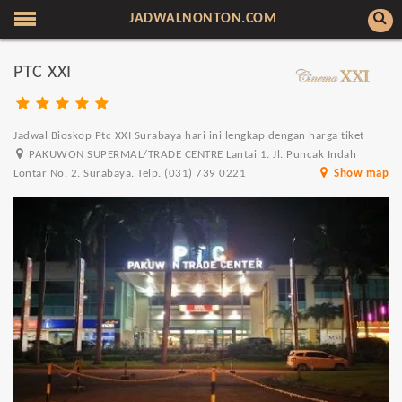
JADWALNONTON.COM
PTC XXI
Jadwal Bioskop Ptc XXI Surabaya hari ini lengkap dengan harga tiket
PAKUWON SUPERMAL/TRADE CENTRE Lantai 1. Jl. Puncak Indah
Lontar No. 2. Surabaya. Telp. (031) 739 0221
Show map