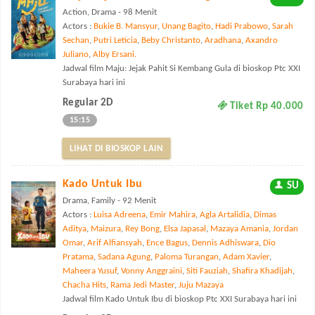
Action, Drama - 98 Menit
Actors :
Bukie B. Mansyur
,
Unang Bagito
,
Hadi Prabowo
,
Sarah
Sechan
,
Putri Leticia
,
Beby Christanto
,
Aradhana
,
Axandro
Juliano
,
Alby Ersani.
Jadwal film Maju: Jejak Pahit Si Kembang Gula di bioskop Ptc XXI
Surabaya hari ini
Regular 2D
Tiket Rp 40.000
15:15
LIHAT DI BIOSKOP LAIN
Kado Untuk Ibu
SU
Drama, Family - 92 Menit
Actors :
Luisa Adreena
,
Emir Mahira
,
Agla Artalidia
,
Dimas
Aditya
,
Maizura
,
Rey Bong
,
Elsa Japasal
,
Mazaya Amania
,
Jordan
Omar
,
Arif Alfiansyah
,
Ence Bagus
,
Dennis Adhiswara
,
Dio
Pratama
,
Sadana Agung
,
Paloma Turangan
,
Adam Xavier
,
Maheera Yusuf
,
Vonny Anggraini
,
Siti Fauziah
,
Shafira Khadijah
,
Chacha Hits
,
Rama Jedi Master
,
Juju Mazaya
Jadwal film Kado Untuk Ibu di bioskop Ptc XXI Surabaya hari ini