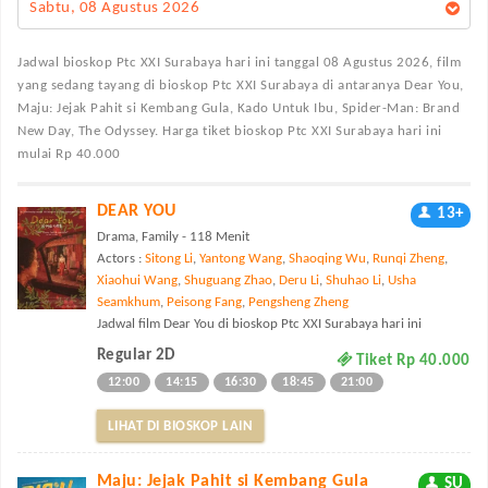
Sabtu, 08 Agustus 2026
Jadwal bioskop Ptc XXI Surabaya
hari ini tanggal 08 Agustus 2026, film
yang sedang tayang di bioskop Ptc XXI Surabaya di antaranya Dear You,
Maju: Jejak Pahit si Kembang Gula, Kado Untuk Ibu, Spider-Man: Brand
New Day, The Odyssey. Harga tiket bioskop Ptc XXI Surabaya hari ini
mulai Rp 40.000
DEAR YOU
13+
Drama, Family - 118 Menit
Actors :
Sitong Li
,
Yantong Wang
,
Shaoqing Wu
,
Runqi Zheng
,
Xiaohui Wang
,
Shuguang Zhao
,
Deru Li
,
Shuhao Li
,
Usha
Seamkhum
,
Peisong Fang
,
Pengsheng Zheng
Jadwal film Dear You di bioskop Ptc XXI Surabaya hari ini
Regular 2D
Tiket Rp 40.000
12:00
14:15
16:30
18:45
21:00
LIHAT DI BIOSKOP LAIN
Maju: Jejak Pahit si Kembang Gula
SU