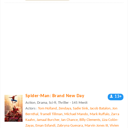
Spider-Man: Brand New Day
13+
Action, Drama, Sci-fi, Thriller - 145 Menit
Actors :
Tom Holland
,
Zendaya
,
Sadie Sink
,
Jacob Batalon
,
Jon
Bernthal
,
Tramell Tillman
,
Michael Mando
,
Mark Ruffalo
,
Zarra
Kaahn
,
Jamaal Burcher
,
Ian Chance
,
Billy Clements
,
Liza Colón-
Zayas
,
Eman Esfandi
,
Zabryna Guevara
,
Marvin Jones III
,
Vivien