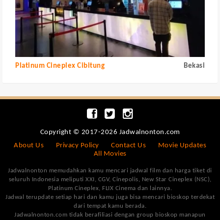
Platinum Cineplex Cibitung
Bekasi
Copyright © 2017-2026 Jadwalnonton.com
About Us
Privacy Policy
Contact Us
Movie Updates
All Movies
Jadwalnonton memudahkan kamu mencari jadwal film dan harga tiket di
seluruh Indonesia meliputi XXI, CGV, Cinepolis, New Star Cineplex (NSC),
Platinum Cineplex, FLIX Cinema dan lainnya.
Jadwal terupdate setiap hari dan kamu juga bisa mencari bioskop terdekat
dari tempat kamu berada.
Jadwalnonton.com tidak berafiliasi dengan group bioskop manapun