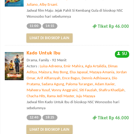
Juliano
,
Alby Ersani.
Jadwal film Maju: Jejak Pahit Si Kembang Gula di bioskop NSC
Wonosobo hari sebelumnya
11:00
14:15
Tiket Rp 46.000
LIHAT DI BIOSKOP LAIN
Kado Untuk Ibu
SU
Drama, Family - 92 Menit
Actors :
Luisa Adreena
,
Emir Mahira
,
Agla Artalidia
,
Dimas
Aditya
,
Maizura
,
Rey Bong
,
Elsa Japasal
,
Mazaya Amania
,
Jordan
Omar
,
Arif Alfiansyah
,
Ence Bagus
,
Dennis Adhiswara
,
Dio
Pratama
,
Sadana Agung
,
Paloma Turangan
,
Adam Xavier
,
Maheera Yusuf
,
Vonny Anggraini
,
Siti Fauziah
,
Shafira Khadijah
,
Chacha Hits
,
Rama Jedi Master
,
Juju Mazaya
Jadwal film Kado Untuk Ibu di bioskop NSC Wonosobo hari
sebelumnya
12:40
18:25
Tiket Rp 46.000
LIHAT DI BIOSKOP LAIN