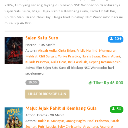
2026, film yang sedang tayang di bioskop NSC Wonosobo di antaranya
Sajen Satu Suro, Maju: Jejak Pahit si Kembang Gula, Kado Untuk Ibu,
Spider-Man: Brand New Day. Harga tiket bioskop NSC Wonosobo hari ini
mulai Rp 46.000
Sajen Satu Suro
13+
Horror - 106 Menit
Actors :
Aisyah Aqila
,
Cinta Brian
,
Frislly Herlind
,
Munggaran
Meldrat
,
Clift Sangra
,
Yurike Prastika
,
Harris Syaus
,
Kevin Abani
,
Kukuh Prasetya
,
Aulia Deas
,
Bella Astillah
,
Gepeng Kesana Kesini
Jadwal film Sajen Satu Suro di bioskop NSC Wonosobo hari
sebelumnya
10:30
Tiket Rp 46.000
LIHAT DI BIOSKOP LAIN
Maju: Jejak Pahit si Kembang Gula
SU
Action, Drama - 98 Menit
Actors :
Bukie B. Mansyur
,
Unang Bagito
,
Hadi Prabowo
,
Sarah
Sechan
,
Putri Leticia
,
Beby Christanto
,
Aradhana
,
Axandro