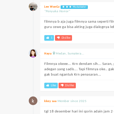
Lee WonGz
MovieAddict
“Penyuka Horror”
filmnya b aja juga filmnya sama seperti
guru cewe ga bisa akting juga dialognya 
1
Dislike
Medan, Sumatera...
Hayu
Filmnya okeee... Krn dendam sih... Saran,
adegan yang sadis... Tapi filmnya oke.. g
gak buat ngantuk Krn penasaran...
Like
Dislike
Member since 2025
kkey saa
tgl 18 desember hari ini qorin adain jam 2