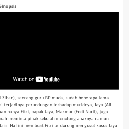
 Sinopsis
vi Zihan), seorang guru BP muda, sudah beberapa lama
i terjadinya perundungan terhadap muridnya, Jaya (Ali
ukan hanya Fitri, bapak Jaya, Makmur (Fedi Nuril), juga
rnah meminta pihak sekolah menolong anaknya namun
ubris. Hal ini membuat Fitri terdorong mengusut kasus Jaya