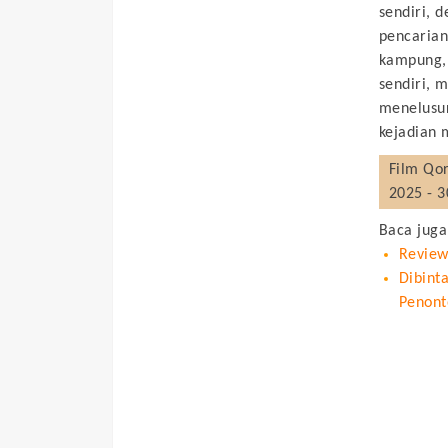
sendiri, 
pencarian
kampung, 
sendiri, 
menelusur
kejadian
Film
Qor
2025 - 
Baca juga
Review
Dibinta
Penont