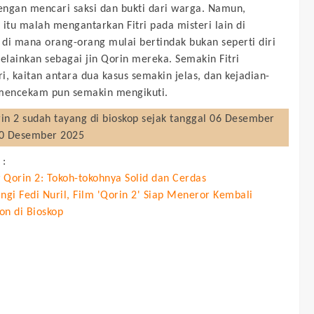
dengan mencari saksi dan bukti dari warga. Namun,
 itu malah mengantarkan Fitri pada misteri lain di
di mana orang-orang mulai bertindak bukan seperti diri
melainkan sebagai jin Qorin mereka. Semakin Fitri
i, kaitan antara dua kasus semakin jelas, dan kejadian-
 mencekam pun semakin mengikuti.
in 2
sudah tayang di bioskop sejak tanggal 06 Desember
30 Desember 2025
 :
 Qorin 2: Tokoh-tokohnya Solid dan Cerdas
ngi Fedi Nuril, Film 'Qorin 2' Siap Meneror Kembali
on di Bioskop