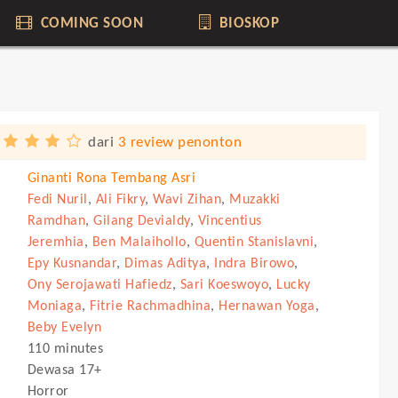
COMING SOON
BIOSKOP
dari
3 review penonton
Ginanti Rona Tembang Asri
Fedi Nuril
,
Ali Fikry
,
Wavi Zihan
,
Muzakki
Ramdhan
,
Gilang Devialdy
,
Vincentius
Jeremhia
,
Ben Malaihollo
,
Quentin Stanislavni
,
Epy Kusnandar
,
Dimas Aditya
,
Indra Birowo
,
Ony Serojawati Hafiedz
,
Sari Koeswoyo
,
Lucky
Moniaga
,
Fitrie Rachmadhina
,
Hernawan Yoga
,
Beby Evelyn
110 minutes
Dewasa 17+
Horror