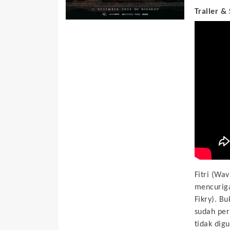
Trailer &
Fitri (Wa
mencuriga
Fikry). B
sudah pe
tidak dig