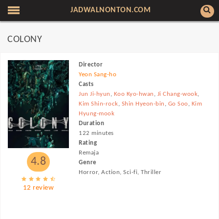
JADWALNONTON.COM
COLONY
Director
Yeon Sang-ho
Casts
Jun Ji-hyun
,
Koo Kyo-hwan
,
Ji Chang-wook
,
Kim Shin-rock
,
Shin Hyeon-bin
,
Go Soo
,
Kim
Hyung-mook
Duration
122 minutes
Rating
Remaja
4.8
Genre
Horror, Action, Sci-fi, Thriller
12 review