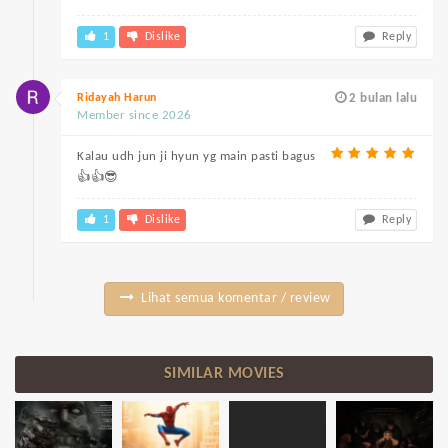
1
Dislike
Reply
Ridayah Harun
2 bulan lalu
Member since 2026
Kalau udh jun ji hyun yg main pasti bagus
👍👍😎
1
Dislike
Reply
Lihat semua komentar / review
SIMILAR MOVIES