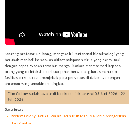
Seorang profesor, Se-jeong, menghadiri konferensi bioteknologi yang
berubah menjadi kekacauan akibat pelepasan virus yang bermutasi
dengan cepat. Wabah tersebut mengakibatkan transformasi kepada
orang yang terinfeksi, membuat pihak berwenang harus menutup
fasilitas tersebut dan menjebak para penyintas di dalamnya dengan
ancaman yang semakin meningkat.
Film
Colony
sudah tayang di bioskop sejak tanggal 03 Juni 2026 - 22
Juli 2026
Baca juga :
Review Colony: Ketika 'Wajah' Terburuk Manusia Lebih Mengerikan
dari Zombie