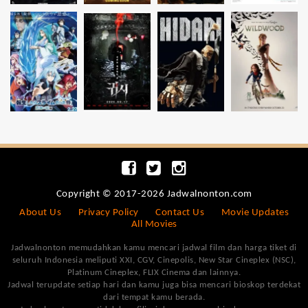
Copyright © 2017-2026 Jadwalnonton.com
About Us
Privacy Policy
Contact Us
Movie Updates
All Movies
Jadwalnonton memudahkan kamu mencari jadwal film dan harga tiket di
seluruh Indonesia meliputi XXI, CGV, Cinepolis, New Star Cineplex (NSC),
Platinum Cineplex, FLIX Cinema dan lainnya.
Jadwal terupdate setiap hari dan kamu juga bisa mencari bioskop terdekat
dari tempat kamu berada.