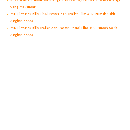
Review 402 Rumah Sakit Angker Korea: Sajikan Teror Tempat Angker
yang Maksimal!
MD Pictures Rilis Final Poster dan Trailer Film 402 Rumah Sakit
Angker Korea
MD Pictures Rilis Trailer dan Poster Resmi Film 402 Rumah Sakit
Angker Korea