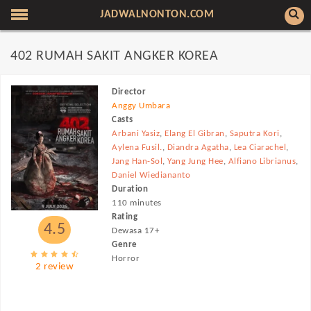
JADWALNONTON.COM
402 RUMAH SAKIT ANGKER KOREA
Director
Anggy Umbara
Casts
Arbani Yasiz
,
Elang El Gibran
,
Saputra Kori
,
Aylena Fusil.
,
Diandra Agatha
,
Lea Ciarachel
,
Jang Han-Sol
,
Yang Jung Hee
,
Alfiano Librianus
,
Daniel Wiediananto
Duration
110 minutes
Rating
4.5
Dewasa 17+
Genre
Horror
2 review