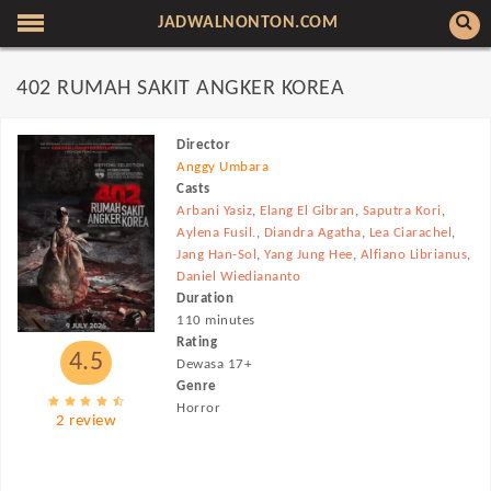
JADWALNONTON.COM
402 RUMAH SAKIT ANGKER KOREA
Director
Anggy Umbara
Casts
Arbani Yasiz
,
Elang El Gibran
,
Saputra Kori
,
Aylena Fusil.
,
Diandra Agatha
,
Lea Ciarachel
,
Jang Han-Sol
,
Yang Jung Hee
,
Alfiano Librianus
,
Daniel Wiediananto
Duration
110 minutes
Rating
4.5
Dewasa 17+
Genre
Horror
2 review