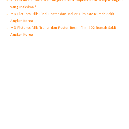
Review 402 Rumah Sakit Angker Korea: Sajikan Teror Tempat Angker
yang Maksimal!
MD Pictures Rilis Final Poster dan Trailer Film 402 Rumah Sakit
Angker Korea
MD Pictures Rilis Trailer dan Poster Resmi Film 402 Rumah Sakit
Angker Korea