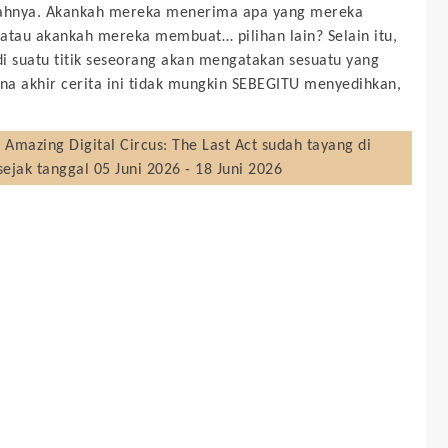
rahnya. Akankah mereka menerima apa yang mereka
atau akankah mereka membuat… pilihan lain? Selain itu,
i suatu titik seseorang akan mengatakan sesuatu yang
ena akhir cerita ini tidak mungkin SEBEGITU menyedihkan,
 Amazing Digital Circus: The Last Act
sudah tayang di
sejak tanggal 05 Juni 2026 - 18 Juni 2026