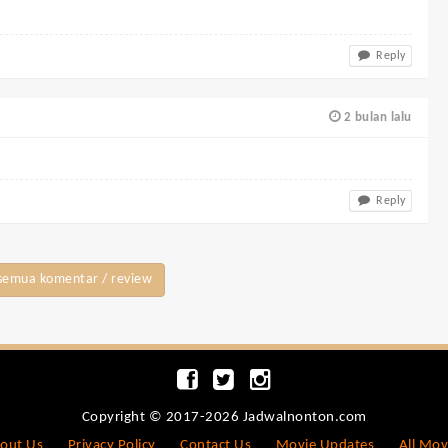
Reply
2 bulan lalu
Reply
semua komentar / review
Copyright © 2017-2026 Jadwalnonton.com
out Us
Privacy Policy
Contact Us
Movie Updates
All Mov