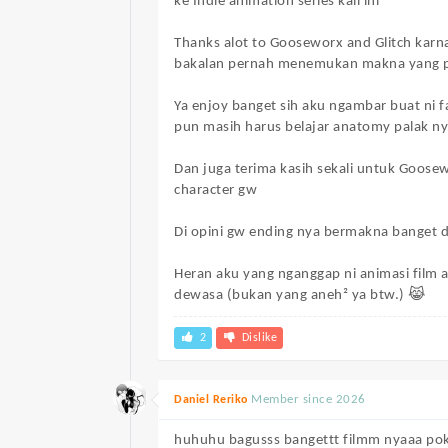
ke Indie animation series kali ini
Thanks alot to Gooseworx and Glitch karn
bakalan pernah menemukan makna yang 
Ya enjoy banget sih aku ngambar buat ni
pun masih harus belajar anatomy palak n
Dan juga terima kasih sekali untuk Goose
character gw
Di opini gw ending nya bermakna banget d
Heran aku yang nganggap ni animasi film a
dewasa (bukan yang aneh² ya btw.) 😹
2
Dislike
Member since 2026
Daniel Reriko
huhuhu bagusss bangettt filmm nyaaa pok