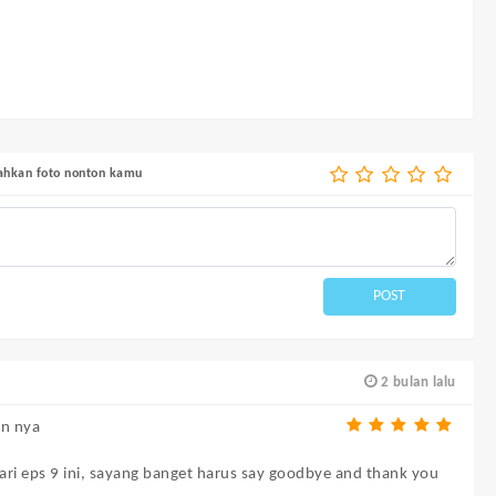
bahkan foto nonton kamu
POST
2 bulan lalu
on nya
ari eps 9 ini, sayang banget harus say goodbye and thank you