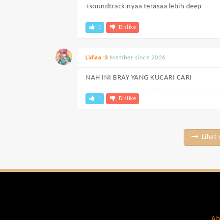
+soundtrack nyaa terasaa lebih deep
1
Dislike
Member since 2026
Lidiaa :3
NAH INI BRAY YANG KUCARI CARI
1
Dislike
Lihat 
Ab