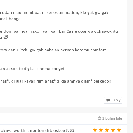
a udah mau membuat ni series animation, klo gak gw gak
peak banget
 fandom palingan jago nya ngambar Caine doang awokawok itu
ya 😹
worx dan Glitch, gw gak bakalan pernah ketemu comfort
an absolute digital cinema banget
nak², di luar kayak film anak² di dalamnya diam² berkedok
Reply
1 bulan lalu
oknya worth it nonton di bioskop👍👍