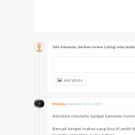
Tulis komentar, berikan review (rating) atau tam
Add photo
Member since 2026
Wisteria
Absolute cinematic banget kemaren nont
Banyak banget makna yang bisa di ambil d