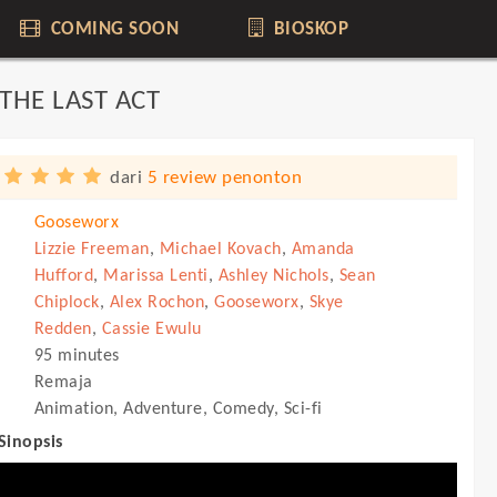
COMING SOON
BIOSKOP
THE LAST ACT
dari
5 review penonton
Gooseworx
Lizzie Freeman
,
Michael Kovach
,
Amanda
Hufford
,
Marissa Lenti
,
Ashley Nichols
,
Sean
Chiplock
,
Alex Rochon
,
Gooseworx
,
Skye
Redden
,
Cassie Ewulu
95 minutes
Remaja
Animation, Adventure, Comedy, Sci-fi
 Sinopsis