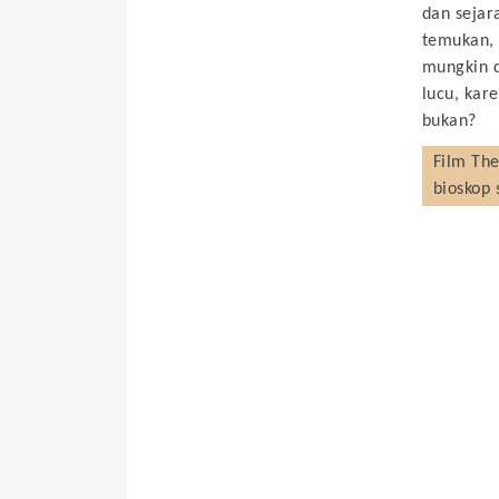
dan seja
temukan, 
mungkin d
lucu, kar
bukan?
Film
The
bioskop 