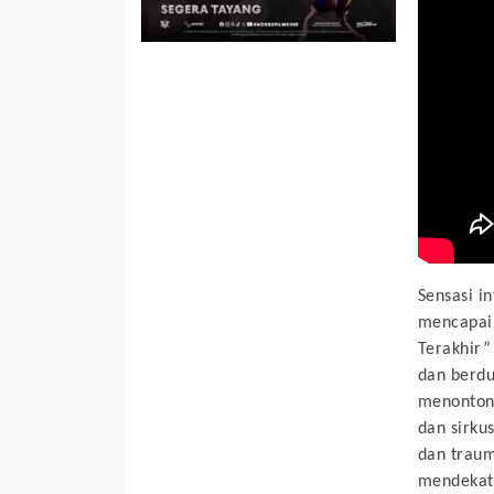
Sensasi i
mencapai 
Terakhir”
dan berdu
menontonn
dan sirku
dan traum
mendekat,