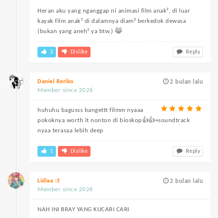
Heran aku yang nganggap ni animasi film anak², di luar
kayak film anak² di dalamnya diam² berkedok dewasa
(bukan yang aneh² ya btw.) 😹
2
Dislike
Reply
Daniel Reriko
2 bulan lalu
Member since 2026
huhuhu bagusss bangettt filmm nyaaa
pokoknya worth it nonton di bioskop👍👍+soundtrack
nyaa terasaa lebih deep
1
Dislike
Reply
Lidiaa :3
2 bulan lalu
Member since 2026
NAH INI BRAY YANG KUCARI CARI