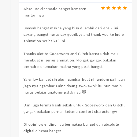
Absolute cinematic banget kemaren
nonton nya
Banyak banget makna yang bisa di ambil dari eps 9 ini,
sayang banget harus say goodbye and thank you ke Indie
animation series kali ini
Thanks alot to Gooseworx and Glitch karna udah mau
membuat ni series animation, klo gak gw gak bakalan
pernah menemukan makna yang peak banget
Ya enjoy banget sih aku ngambar buat ni fandom palingan
jago nya ngambar Caine doang awokawok itu pun masih
harus belajar anatomy palak nya 😹
Dan juga terima kasih sekali untuk Gooseworx dan Glitch,
gw gak bakalan pernah ketemu comfort character gw
Di opini gw ending nya bermakna banget dan absolute
digital cinema banget