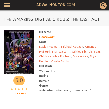
JADWALNONTON.COM
THE AMAZING DIGITAL CIRCUS: THE LAST ACT
Director
Gooseworx
Casts
Lizzie Freeman
,
Michael Kovach
,
Amanda
Hufford
,
Marissa Lenti
,
Ashley Nichols
,
Sean
Chiplock
,
Alex Rochon
,
Gooseworx
,
Skye
Redden
,
Cassie Ewulu
Duration
95 minutes
Rating
5.0
Remaja
Genre
Animation, Adventure, Comedy, Sci-fi
5 review