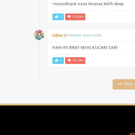
+soundtrack nyaa terasaa lebih deep
1
Dislike
Member since 2026
Lidiaa :3
NAH INI BRAY YANG KUCARI CARI
1
Dislike
Lihat 
Ab