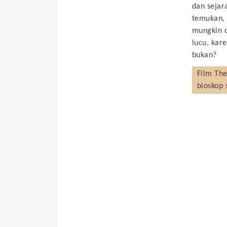
dan seja
temukan, 
mungkin d
lucu, kar
bukan?
Film
The
bioskop 