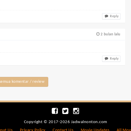
Reply
2 bulan lalu
Reply
semua komentar / review
Copyright © 2017-2026 Jadwalnonton.com
out Us
Privacy Policy
Contact Us
Movie Updates
All Mov