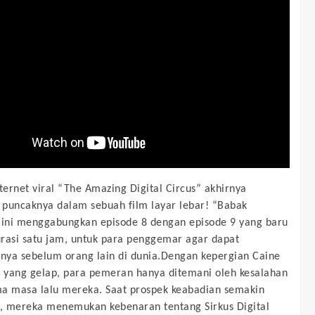
nternet viral “The Amazing Digital Circus” akhirnya
puncaknya dalam sebuah film layar lebar! “Babak
 ini menggabungkan episode 8 dengan episode 9 yang baru
rasi satu jam, untuk para penggemar agar dapat
ya sebelum orang lain di dunia.Dengan kepergian Caine
s yang gelap, para pemeran hanya ditemani oleh kesalahan
a masa lalu mereka. Saat prospek keabadian semakin
 mereka menemukan kebenaran tentang Sirkus Digital