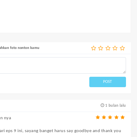
bahkan foto nonton kamu
POST
1 bulan lalu
on nya
ari eps 9 ini, sayang banget harus say goodbye and thank you