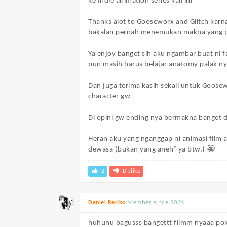
ke Indie animation series kali ini
Thanks alot to Gooseworx and Glitch karn
bakalan pernah menemukan makna yang 
Ya enjoy banget sih aku ngambar buat ni
pun masih harus belajar anatomy palak n
Dan juga terima kasih sekali untuk Goose
character gw
Di opini gw ending nya bermakna banget d
Heran aku yang nganggap ni animasi film a
dewasa (bukan yang aneh² ya btw.) 😹
2
Dislike
Member since 2026
Daniel Reriko
huhuhu bagusss bangettt filmm nyaaa pok