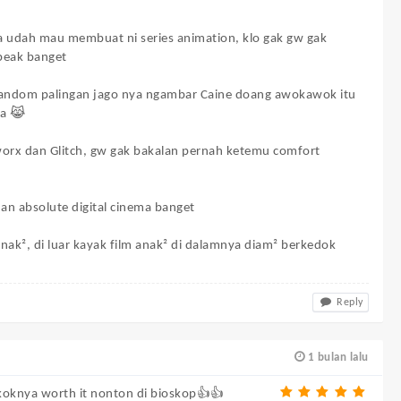
a udah mau membuat ni series animation, klo gak gw gak
peak banget
 fandom palingan jago nya ngambar Caine doang awokawok itu
ya 😹
worx dan Glitch, gw gak bakalan pernah ketemu comfort
an absolute digital cinema banget
nak², di luar kayak film anak² di dalamnya diam² berkedok
Reply
1 bulan lalu
oknya worth it nonton di bioskop👍👍