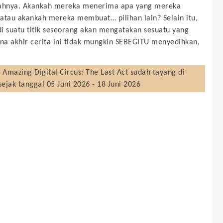
rahnya. Akankah mereka menerima apa yang mereka
atau akankah mereka membuat… pilihan lain? Selain itu,
i suatu titik seseorang akan mengatakan sesuatu yang
ena akhir cerita ini tidak mungkin SEBEGITU menyedihkan,
 Amazing Digital Circus: The Last Act
sudah tayang di
sejak tanggal 05 Juni 2026 - 18 Juni 2026