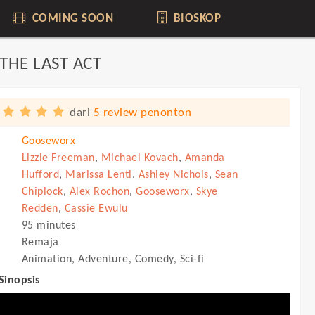
COMING SOON
BIOSKOP
THE LAST ACT
dari
5 review penonton
Gooseworx
Lizzie Freeman
,
Michael Kovach
,
Amanda
Hufford
,
Marissa Lenti
,
Ashley Nichols
,
Sean
Chiplock
,
Alex Rochon
,
Gooseworx
,
Skye
Redden
,
Cassie Ewulu
95 minutes
Remaja
Animation, Adventure, Comedy, Sci-fi
 Sinopsis