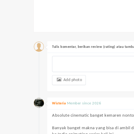
Tulis komentar, berikan review (rating) atau tam
Add photo
Member since 2026
Wisteria
Absolute cinematic banget kemaren nont
Banyak banget makna yang bisa di ambil d