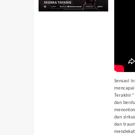
Sensasi i
mencapai 
Terakhir”
dan berdu
menontonn
dan sirku
dan traum
mendekat,