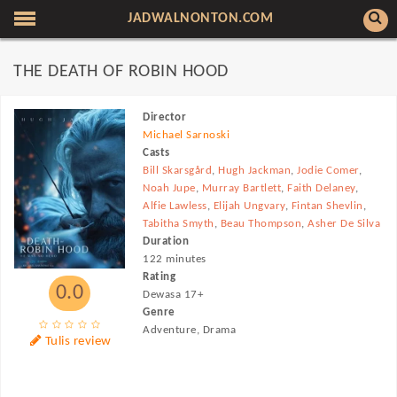
JADWALNONTON.COM
THE DEATH OF ROBIN HOOD
Director
Michael Sarnoski
Casts
Bill Skarsgård
,
Hugh Jackman
,
Jodie Comer
,
Noah Jupe
,
Murray Bartlett
,
Faith Delaney
,
Alfie Lawless
,
Elijah Ungvary
,
Fintan Shevlin
,
Tabitha Smyth
,
Beau Thompson
,
Asher De Silva
Duration
122 minutes
Rating
0.0
Dewasa 17+
Genre
Adventure, Drama
Tulis review