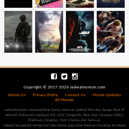
Copyright © 2017-2026 Jadwalnonton.com
About Us
Privacy Policy
Contact Us
Movie Updates
All Movies
Jadwalnonton memudahkan kamu mencari jadwal film dan harga tiket di
seluruh Indonesia meliputi XXI, CGV, Cinepolis, New Star Cineplex (NSC),
Platinum Cineplex, FLIX Cinema dan lainnya.
Jadwal terupdate setiap hari dan kamu juga bisa mencari bioskop terdekat