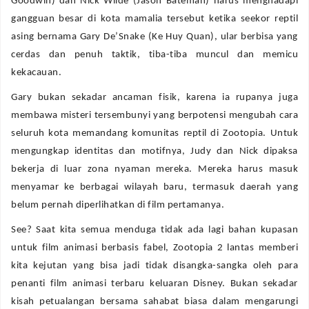
Goodwin) dan Nick Wilde (Jason Bateman) harus menghadapi
gangguan besar di kota mamalia tersebut ketika seekor reptil
asing bernama Gary De’Snake (Ke Huy Quan), ular berbisa yang
cerdas dan penuh taktik, tiba-tiba muncul dan memicu
kekacauan.
Gary bukan sekadar ancaman fisik, karena ia rupanya juga
membawa misteri tersembunyi yang berpotensi mengubah cara
seluruh kota memandang komunitas reptil di Zootopia. Untuk
mengungkap identitas dan motifnya, Judy dan Nick dipaksa
bekerja di luar zona nyaman mereka. Mereka harus masuk
menyamar ke berbagai wilayah baru, termasuk daerah yang
belum pernah diperlihatkan di film pertamanya.
See? Saat kita semua menduga tidak ada lagi bahan kupasan
untuk film animasi berbasis fabel, Zootopia 2 lantas memberi
kita kejutan yang bisa jadi tidak disangka-sangka oleh para
penanti film animasi terbaru keluaran Disney. Bukan sekadar
kisah petualangan bersama sahabat biasa dalam mengarungi