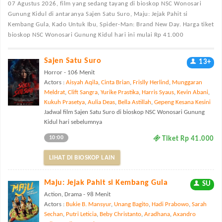
07 Agustus 2026, film yang sedang tayang di bioskop NSC Wonosari
Gunung Kidul di antaranya Sajen Satu Suro, Maju: Jejak Pahit si
Kembang Gula, Kado Untuk Ibu, Spider-Man: Brand New Day. Harga tiket
bioskop NSC Wonosari Gunung Kidul hari ini mulai Rp 41.000
Sajen Satu Suro
13+
Horror - 106 Menit
Actors :
Aisyah Aqila
,
Cinta Brian
,
Frislly Herlind
,
Munggaran
Meldrat
,
Clift Sangra
,
Yurike Prastika
,
Harris Syaus
,
Kevin Abani
,
Kukuh Prasetya
,
Aulia Deas
,
Bella Astillah
,
Gepeng Kesana Kesini
Jadwal film Sajen Satu Suro di bioskop NSC Wonosari Gunung
Kidul hari sebelumnya
10:00
Tiket Rp 41.000
LIHAT DI BIOSKOP LAIN
Maju: Jejak Pahit si Kembang Gula
SU
Action, Drama - 98 Menit
Actors :
Bukie B. Mansyur
,
Unang Bagito
,
Hadi Prabowo
,
Sarah
Sechan
,
Putri Leticia
,
Beby Christanto
,
Aradhana
,
Axandro