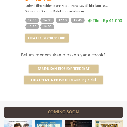
Keene
,
Kurtis Lowe
Jadwal film Spider-man: Brand New Day di bioskop NSC
Wonosari Gunung Kidul hari sebelumnya
12:00
14:35
17:10
19:45
Tiket Rp 41.000
13:30
19:30
LIHAT DI BIOSKOP LAIN
Belum menemukan bioskop yang cocok?
TAMPILKAN BIOSKOP TERDEKAT
LIHAT SEMUA BIOSKOP DI Gunung Kidul
COMING SOON