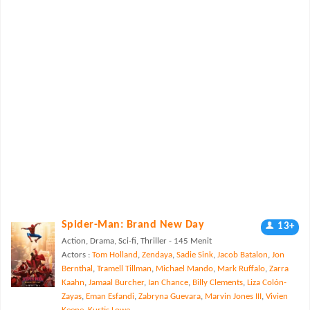
Spider-Man: Brand New Day
13+
Action, Drama, Sci-fi, Thriller - 145 Menit
Actors :
Tom Holland
,
Zendaya
,
Sadie Sink
,
Jacob Batalon
,
Jon
Bernthal
,
Tramell Tillman
,
Michael Mando
,
Mark Ruffalo
,
Zarra
Kaahn
,
Jamaal Burcher
,
Ian Chance
,
Billy Clements
,
Liza Colón-
Zayas
,
Eman Esfandi
,
Zabryna Guevara
,
Marvin Jones III
,
Vivien