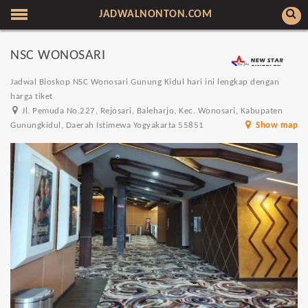
JADWALNONTON.COM
NSC WONOSARI
Jadwal Bioskop NSC Wonosari Gunung Kidul hari ini lengkap dengan
harga tiket
Jl. Pemuda No.227, Rejosari, Baleharjo, Kec. Wonosari, Kabupaten
Gunungkidul, Daerah Istimewa Yogyakarta 55851
Show map