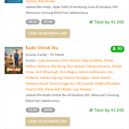
Juliano
,
Alby Ersani.
Jadwal film Maju: Jejak Pahit Si Kembang Gula di bioskop NSC
Wonosari Gunung Kidul hari sebelumnya
10:15
17:45
Tiket Rp 41.000
LIHAT DI BIOSKOP LAIN
Kado Untuk Ibu
SU
Drama, Family - 92 Menit
Actors :
Luisa Adreena
,
Emir Mahira
,
Agla Artalidia
,
Dimas
Aditya
,
Maizura
,
Rey Bong
,
Elsa Japasal
,
Mazaya Amania
,
Jordan
Omar
,
Arif Alfiansyah
,
Ence Bagus
,
Dennis Adhiswara
,
Dio
Pratama
,
Sadana Agung
,
Paloma Turangan
,
Adam Xavier
,
Maheera Yusuf
,
Vonny Anggraini
,
Siti Fauziah
,
Shafira Khadijah
,
Chacha Hits
,
Rama Jedi Master
,
Juju Mazaya
Jadwal film Kado Untuk Ibu di bioskop NSC Wonosari Gunung
Kidul hari sebelumnya
11:50
16:05
Tiket Rp 41.000
LIHAT DI BIOSKOP LAIN