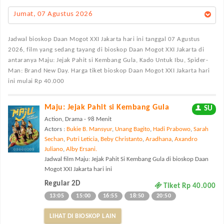
Jumat, 07 Agustus 2026
Jadwal bioskop Daan Mogot XXI Jakarta
hari ini tanggal 07 Agustus
2026, film yang sedang tayang di bioskop Daan Mogot XXI Jakarta di
antaranya Maju: Jejak Pahit si Kembang Gula, Kado Untuk Ibu, Spider-
Man: Brand New Day. Harga tiket bioskop Daan Mogot XXI Jakarta hari
ini mulai Rp 40.000
Maju: Jejak Pahit si Kembang Gula
SU
Action, Drama - 98 Menit
Actors :
Bukie B. Mansyur
,
Unang Bagito
,
Hadi Prabowo
,
Sarah
Sechan
,
Putri Leticia
,
Beby Christanto
,
Aradhana
,
Axandro
Juliano
,
Alby Ersani.
Jadwal film Maju: Jejak Pahit Si Kembang Gula di bioskop Daan
Mogot XXI Jakarta hari ini
Regular 2D
Tiket Rp 40.000
13:05
15:00
16:55
18:50
20:50
LIHAT DI BIOSKOP LAIN