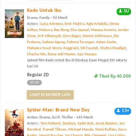
Kado Untuk Ibu
SU
Drama, Family - 92 Menit
Actors :
Luisa Adreena
,
Emir Mahira
,
Agla Artalidia
,
Dimas
Aditya
,
Maizura
,
Rey Bong
,
Elsa Japasal
,
Mazaya Amania
,
Jordan
Omar
,
Arif Alfiansyah
,
Ence Bagus
,
Dennis Adhiswara
,
Dio
Pratama
,
Sadana Agung
,
Paloma Turangan
,
Adam Xavier
,
Maheera Yusuf
,
Vonny Anggraini
,
Siti Fauziah
,
Shafira Khadijah
,
Chacha Hits
,
Rama Jedi Master
,
Juju Mazaya
Jadwal film Kado Untuk Ibu di bioskop Daan Mogot XXI Jakarta
hari ini
Regular 2D
Tiket Rp 40.000
17:35
LIHAT DI BIOSKOP LAIN
Spider-Man: Brand New Day
13+
Action, Drama, Sci-fi, Thriller - 145 Menit
Actors :
Tom Holland
,
Zendaya
,
Sadie Sink
,
Jacob Batalon
,
Jon
Bernthal
,
Tramell Tillman
,
Michael Mando
,
Mark Ruffalo
,
Zarra
Kaahn
,
Jamaal Burcher
,
Ian Chance
,
Billy Clements
,
Liza Colón-