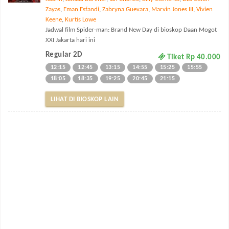
Zayas
,
Eman Esfandi
,
Zabryna Guevara
,
Marvin Jones III
,
Vivien
Keene
,
Kurtis Lowe
Jadwal film Spider-man: Brand New Day di bioskop Daan Mogot
XXI Jakarta hari ini
Regular 2D
Tiket Rp 40.000
12:15
12:45
13:15
14:55
15:25
15:55
18:05
18:35
19:25
20:45
21:15
LIHAT DI BIOSKOP LAIN