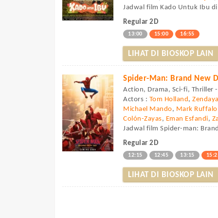
Jadwal film Kado Untuk Ibu di
Regular 2D
13:00
15:00
16:55
LIHAT DI BIOSKOP LAIN
Spider-Man: Brand New 
Action, Drama, Sci-fi, Thriller
Actors :
Tom Holland
,
Zenday
Michael Mando
,
Mark Ruffalo
Colón-Zayas
,
Eman Esfandi
,
Z
Jadwal film Spider-man: Brand
Regular 2D
12:15
12:45
13:15
15:2
LIHAT DI BIOSKOP LAIN