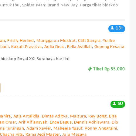
 Untuk Ibu, Spider-Man: Brand New Day. Harga tiket bioskop
13+
ian
,
Frislly Herlind
,
Munggaran Meldrat
,
Clift Sangra
,
Yurike
Abani
,
Kukuh Prasetya
,
Aulia Deas
,
Bella Astillah
,
Gepeng Kesana
 bioskop Royal XXI Surabaya hari ini
Tiket Rp 55.000
SU
Mahira
,
Agla Artalidia
,
Dimas Aditya
,
Maizura
,
Rey Bong
,
Elsa
dan Omar
,
Arif Alfiansyah
,
Ence Bagus
,
Dennis Adhiswara
,
Dio
ma Turangan
,
Adam Xavier
,
Maheera Yusuf
,
Vonny Anggraini
,
,
Chacha Hits
,
Rama Jedi Master
,
Juju Mazaya