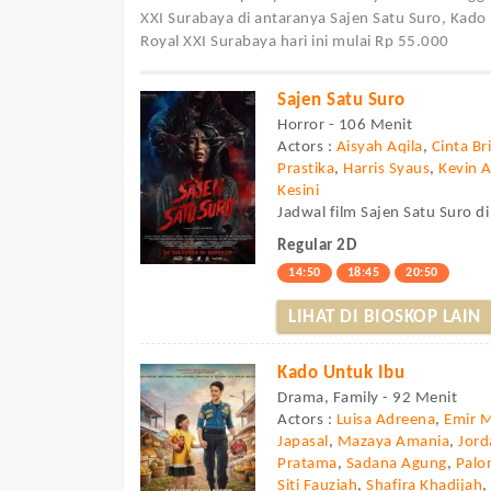
XXI Surabaya di antaranya Sajen Satu Suro, Kado
Royal XXI Surabaya hari ini mulai Rp 55.000
Sajen Satu Suro
Horror - 106 Menit
Actors :
Aisyah Aqila
,
Cinta Br
Prastika
,
Harris Syaus
,
Kevin 
Kesini
Jadwal film Sajen Satu Suro di
Regular 2D
14:50
18:45
20:50
LIHAT DI BIOSKOP LAIN
Kado Untuk Ibu
Drama, Family - 92 Menit
Actors :
Luisa Adreena
,
Emir 
Japasal
,
Mazaya Amania
,
Jor
Pratama
,
Sadana Agung
,
Palo
Siti Fauziah
,
Shafira Khadijah