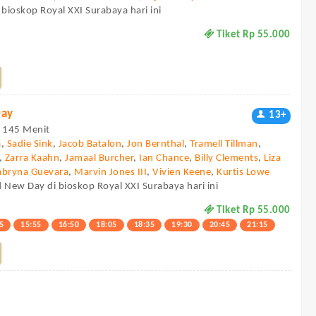
 bioskop Royal XXI Surabaya hari ini
Tiket Rp 55.000
Day
13+
 - 145 Menit
a
,
Sadie Sink
,
Jacob Batalon
,
Jon Bernthal
,
Tramell Tillman
,
,
Zarra Kaahn
,
Jamaal Burcher
,
Ian Chance
,
Billy Clements
,
Liza
abryna Guevara
,
Marvin Jones III
,
Vivien Keene
,
Kurtis Lowe
 New Day di bioskop Royal XXI Surabaya hari ini
Tiket Rp 55.000
5
15:55
16:50
18:05
18:35
19:30
20:45
21:15