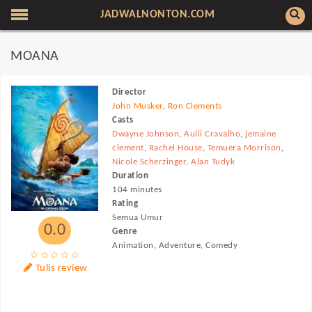
JADWALNONTON.COM
MOANA
Director
John Musker
,
Ron Clements
Casts
Dwayne Johnson
,
Aulii Cravalho
,
jemaine
clement
,
Rachel House
,
Temuera Morrison
,
Nicole Scherzinger
,
Alan Tudyk
Duration
104 minutes
Rating
Semua Umur
0.0
Genre
Animation, Adventure, Comedy
Tulis review