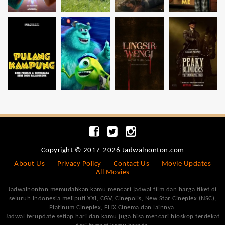
Copyright © 2017-2026 Jadwalnonton.com
About Us
Privacy Policy
Contact Us
Movie Updates
All Movies
Jadwalnonton memudahkan kamu mencari jadwal film dan harga tiket di
seluruh Indonesia meliputi XXI, CGV, Cinepolis, New Star Cineplex (NSC),
Platinum Cineplex, FLIX Cinema dan lainnya.
Jadwal terupdate setiap hari dan kamu juga bisa mencari bioskop terdekat