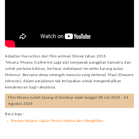
Adaptasi live-action dari film animasi Disney tahun 2016
'Moana.'Moana (Catherine Laga‘aia) menjawab panggilan Samudra dan,
untuk pertama kalinya, berlayar melampaui terumbu karang pulau
Motunui. Bersama dewa setengah manusia yang terkenal, Maui (Dwayne
Johnson), dalam perjalanan tak terlupakan untuk mengembalikan
kemakmuran bagi rakyatnya.
Film
Moana
sudah tayang di bioskop sejak tanggal 08 Juli 2026 - 04
Agustus 2026
Baca juga :
Review Moana: Sajian Penuh Makna dan Menghibur