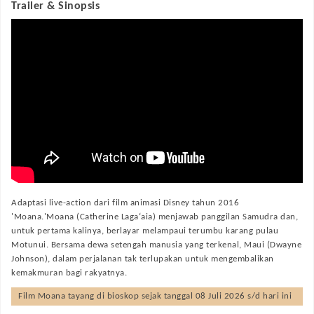
Trailer & Sinopsis
Adaptasi live-action dari film animasi Disney tahun 2016
'Moana.'Moana (Catherine Laga‘aia) menjawab panggilan Samudra dan,
untuk pertama kalinya, berlayar melampaui terumbu karang pulau
Motunui. Bersama dewa setengah manusia yang terkenal, Maui (Dwayne
Johnson), dalam perjalanan tak terlupakan untuk mengembalikan
kemakmuran bagi rakyatnya.
Film
Moana
tayang di bioskop sejak tanggal 08 Juli 2026 s/d hari ini