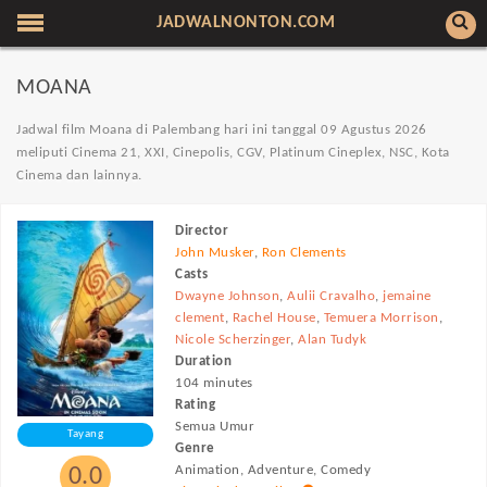
JADWALNONTON.COM
MOANA
Jadwal film Moana di Palembang hari ini tanggal 09 Agustus 2026
meliputi Cinema 21, XXI, Cinepolis, CGV, Platinum Cineplex, NSC, Kota
Cinema dan lainnya.
Director
John Musker
,
Ron Clements
Casts
Dwayne Johnson
,
Aulii Cravalho
,
jemaine
clement
,
Rachel House
,
Temuera Morrison
,
Nicole Scherzinger
,
Alan Tudyk
Duration
104 minutes
Rating
Semua Umur
Tayang
Genre
Animation, Adventure, Comedy
0.0