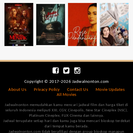
Copyright © 2017-2026 Jadwalnonton.com
About Us
Privacy Policy
Contact Us
Movie Updates
All Movies
Jadwalnonton memudahkan kamu mencari jadwal film dan harga tiket di
seluruh Indonesia meliputi XXI, CGV, Cinepolis, New Star Cineplex (NSC),
Platinum Cineplex, FLIX Cinema dan lainnya.
Jadwal terupdate setiap hari dan kamu juga bisa mencari bioskop terdekat
dari tempat kamu berada.
Jadwalnonton.com tidak berafiliasi dengan group bioskop manapun