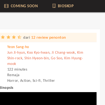
COMING SOON
BIOSKOP
dari
12 review penonton
Yeon Sang-ho
Jun Ji-hyun
,
Koo Kyo-hwan
,
Ji Chang-wook
,
Kim
Shin-rock
,
Shin Hyeon-bin
,
Go Soo
,
Kim Hyung-
mook
122 minutes
Remaja
Horror, Action, Sci-fi, Thriller
 Sinopsis