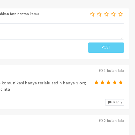
bahkan foto nonton kamu
POST
1 bulan lalu
s komunikasi hanya terlalu sedih hanya 1 org
cinta
Reply
2 bulan lalu