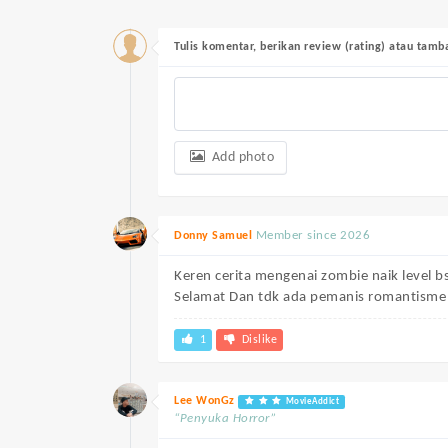
Tulis komentar, berikan review (rating) atau tam
Add photo
Member since 2026
Donny Samuel
Keren cerita mengenai zombie naik level b
Selamat Dan tdk ada pemanis romantisme 
1
Dislike
Lee WonGz
MovieAddict
“Penyuka Horror”