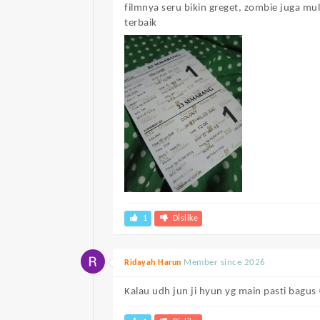
filmnya seru bikin greget, zombie juga mu
terbaik
1
Dislike
Member since 2026
Ridayah Harun
Kalau udh jun ji hyun yg main pasti bagus