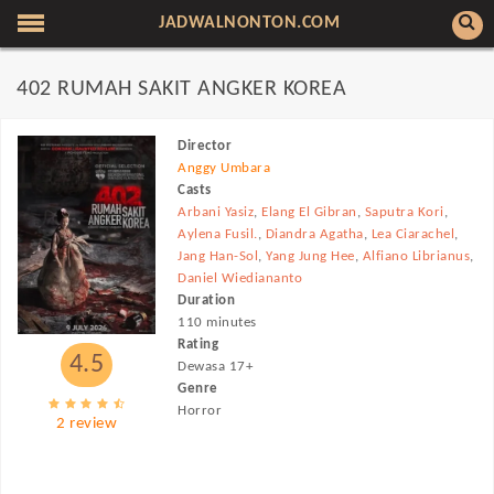
JADWALNONTON.COM
402 RUMAH SAKIT ANGKER KOREA
Director
Anggy Umbara
Casts
Arbani Yasiz
,
Elang El Gibran
,
Saputra Kori
,
Aylena Fusil.
,
Diandra Agatha
,
Lea Ciarachel
,
Jang Han-Sol
,
Yang Jung Hee
,
Alfiano Librianus
,
Daniel Wiediananto
Duration
110 minutes
Rating
4.5
Dewasa 17+
Genre
Horror
2 review