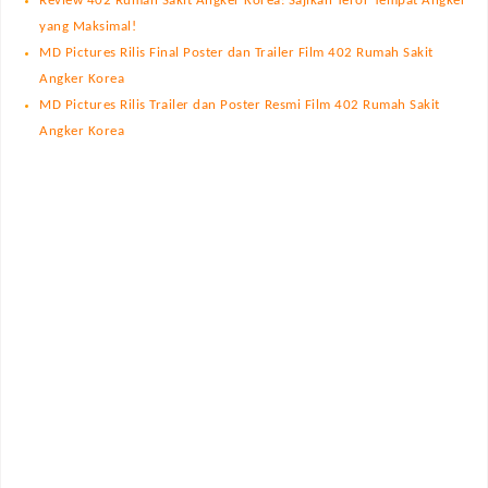
Review 402 Rumah Sakit Angker Korea: Sajikan Teror Tempat Angker
yang Maksimal!
MD Pictures Rilis Final Poster dan Trailer Film 402 Rumah Sakit
Angker Korea
MD Pictures Rilis Trailer dan Poster Resmi Film 402 Rumah Sakit
Angker Korea