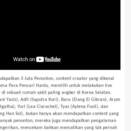
apatkan 3 Juta Penonton, content creator yang dikenal
ma Para Pencari Hantu, memilih untuk melakukan live
 di sebuah rumah sakit paling angker di Korea Selatan.
ni Yasiz), Adit (Saputra Kori), Bara (Elang El Gibran), Arum
gatha), Yuri (Lea Ciarachel), Tyas (Aylena Fusil), dan
ng Han Sol), bukan hanya akan mendapatkan content yang
banyak penonton, mereka juga mendapatkan pengalaman
engerikan, mencekam bahkan mematikan yang tak pernah