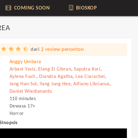
COMING SOON
BIOSKOP
REA
dari
2 review penonton
Anggy Umbara
Arbani Yasiz
,
Elang El Gibran
,
Saputra Kori
,
Aylena Fusil.
,
Diandra Agatha
,
Lea Ciarachel
,
Jang Han-Sol
,
Yang Jung Hee
,
Alfiano Librianus
,
Daniel Wiediananto
110 minutes
Dewasa 17+
Horror
 Sinopsis