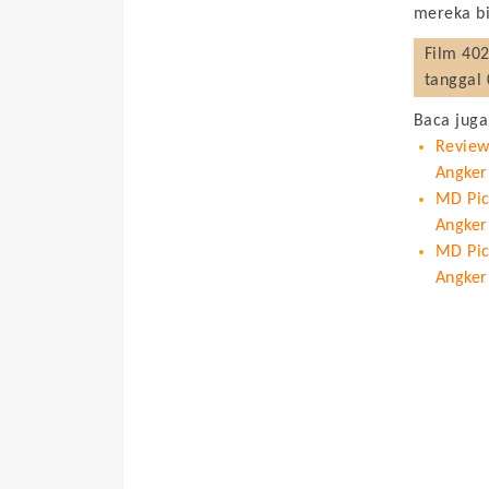
mereka b
Film
402
tanggal 
Baca juga
Review
Angker
MD Pict
Angker
MD Pic
Angker