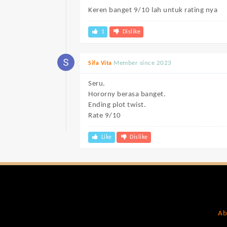
Keren banget 9/10 lah untuk rating nya
1
Dislike
Member since 2023
Sifa Vita
Seru.
Hororny berasa banget.
Ending plot twist.
Rate 9/10
Like
Dislike
Ab