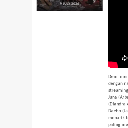
Demi mend
dengan na
streaming
Juna (Arba
(Diandra A
Daeho (Ja
menarik 
paling m