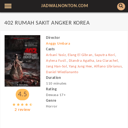
JADWALNONTON.COM
402 RUMAH SAKIT ANGKER KOREA
Director
Anggy Umbara
Casts
Arbani Yasiz
,
Elang El Gibran
,
Saputra Kori
,
Aylena Fusil.
,
Diandra Agatha
,
Lea Ciarachel
,
Jang Han-Sol
,
Yang Jung Hee
,
Alfiano Librianus
,
Daniel Wiediananto
Duration
110 minutes
Rating
4.5
Dewasa 17+
Genre
Horror
2 review