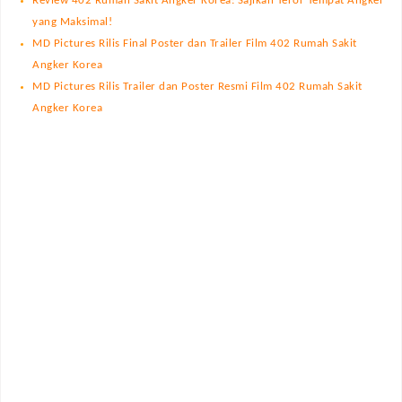
Review 402 Rumah Sakit Angker Korea: Sajikan Teror Tempat Angker
yang Maksimal!
MD Pictures Rilis Final Poster dan Trailer Film 402 Rumah Sakit
Angker Korea
MD Pictures Rilis Trailer dan Poster Resmi Film 402 Rumah Sakit
Angker Korea