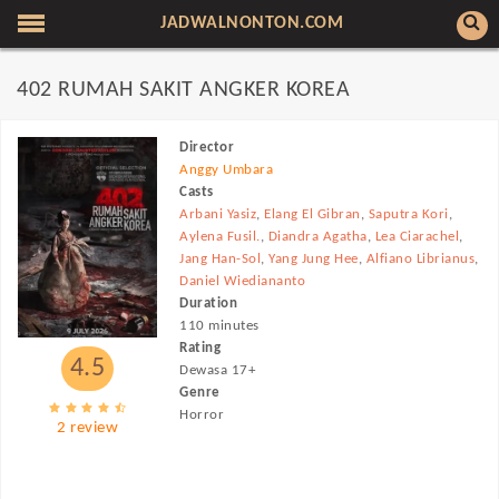
JADWALNONTON.COM
402 RUMAH SAKIT ANGKER KOREA
Director
Anggy Umbara
Casts
Arbani Yasiz
,
Elang El Gibran
,
Saputra Kori
,
Aylena Fusil.
,
Diandra Agatha
,
Lea Ciarachel
,
Jang Han-Sol
,
Yang Jung Hee
,
Alfiano Librianus
,
Daniel Wiediananto
Duration
110 minutes
Rating
4.5
Dewasa 17+
Genre
Horror
2 review