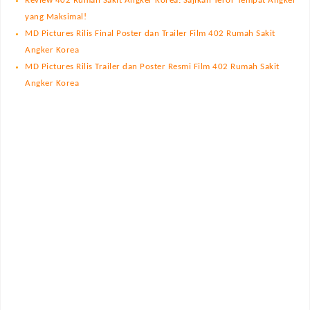
Review 402 Rumah Sakit Angker Korea: Sajikan Teror Tempat Angker
yang Maksimal!
MD Pictures Rilis Final Poster dan Trailer Film 402 Rumah Sakit
Angker Korea
MD Pictures Rilis Trailer dan Poster Resmi Film 402 Rumah Sakit
Angker Korea