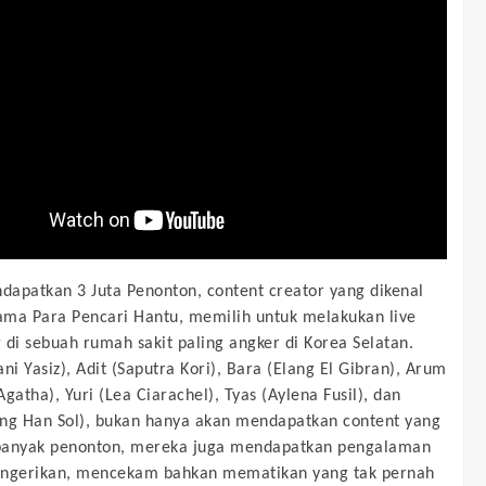
apatkan 3 Juta Penonton, content creator yang dikenal
ma Para Pencari Hantu, memilih untuk melakukan live
 di sebuah rumah sakit paling angker di Korea Selatan.
ni Yasiz), Adit (Saputra Kori), Bara (Elang El Gibran), Arum
gatha), Yuri (Lea Ciarachel), Tyas (Aylena Fusil), dan
ng Han Sol), bukan hanya akan mendapatkan content yang
banyak penonton, mereka juga mendapatkan pengalaman
engerikan, mencekam bahkan mematikan yang tak pernah