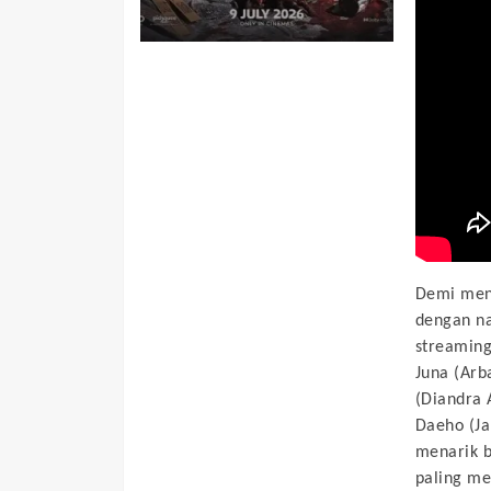
Demi mend
dengan na
streaming
Juna (Arba
(Diandra A
Daeho (Ja
menarik 
paling m