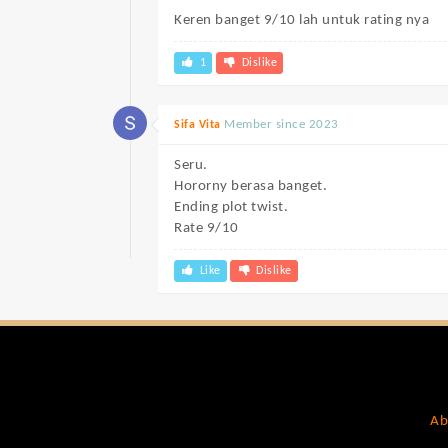
Keren banget 9/10 lah untuk rating nya
1
Dislike
Member since 2023
Sifa Vita
Seru.
Hororny berasa banget.
Ending plot twist.
Rate 9/10
Like
Dislike
Ab