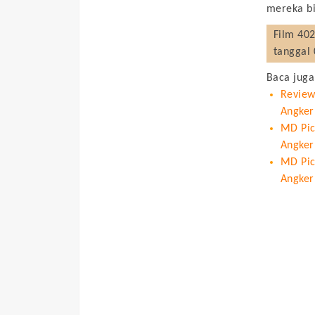
mereka b
Film
402
tanggal 
Baca juga
Review
Angker
MD Pict
Angker
MD Pic
Angker