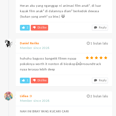
Heran aku yang nganggap ni animasi film anak², di luar
kayak film anak² di dalamnya diam² berkedok dewasa
(bukan yang aneh² ya btw.) 😹
2
Dislike
Reply
Daniel Reriko
1 bulan lalu
Member since 2026
huhuhu bagusss bangettt filmm nyaaa
pokoknya worth it nonton di bioskop👍👍+soundtrack
nyaa terasaa lebih deep
1
Dislike
Reply
Lidiaa :3
2 bulan lalu
Member since 2026
NAH INI BRAY YANG KUCARI CARI