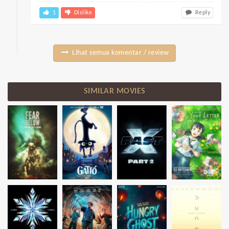
1
Dislike
Reply
Lihat semua komentar / review
SIMILAR MOVIES