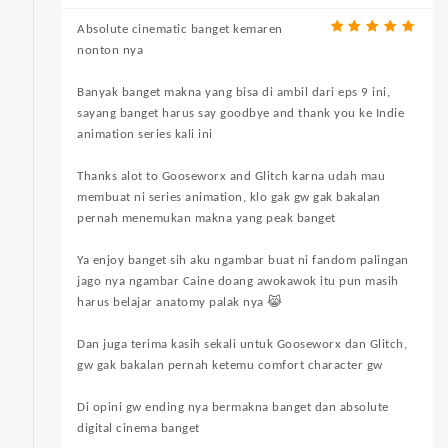
Absolute cinematic banget kemaren
nonton nya
Banyak banget makna yang bisa di ambil dari eps 9 ini,
sayang banget harus say goodbye and thank you ke Indie
animation series kali ini
Thanks alot to Gooseworx and Glitch karna udah mau
membuat ni series animation, klo gak gw gak bakalan
pernah menemukan makna yang peak banget
Ya enjoy banget sih aku ngambar buat ni fandom palingan
jago nya ngambar Caine doang awokawok itu pun masih
harus belajar anatomy palak nya 😹
Dan juga terima kasih sekali untuk Gooseworx dan Glitch,
gw gak bakalan pernah ketemu comfort character gw
Di opini gw ending nya bermakna banget dan absolute
digital cinema banget