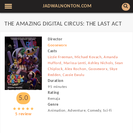
JADWALNONTON.COM
THE AMAZING DIGITAL CIRCUS: THE LAST ACT
Director
Gooseworx
Casts
Lizzie Freeman
,
Michael Kovach
,
Amanda
Hufford
,
Marissa Lenti
,
Ashley Nichols
,
Sean
Chiplock
,
Alex Rochon
,
Gooseworx
,
Skye
Redden
,
Cassie Ewulu
Duration
95 minutes
Rating
5.0
Remaja
Genre
Animation, Adventure, Comedy, Sci-fi
5 review