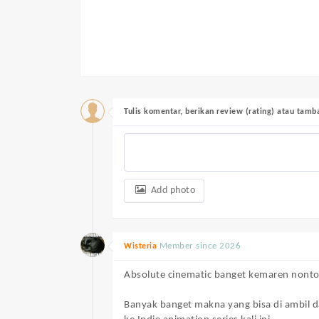
Tulis komentar, berikan review (rating) atau tam
Add photo
Member since 2026
Wisteria
Absolute cinematic banget kemaren nont
Banyak banget makna yang bisa di ambil d