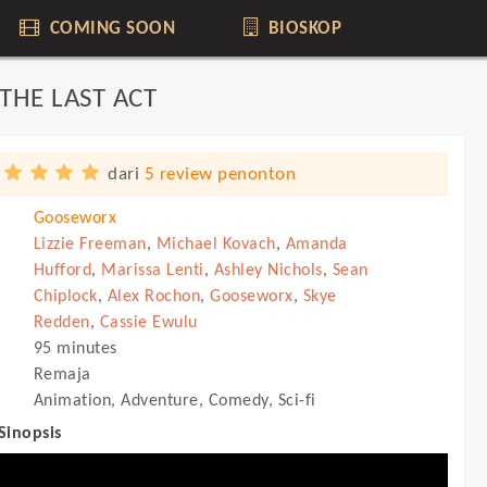
COMING SOON
BIOSKOP
THE LAST ACT
dari
5 review penonton
Gooseworx
Lizzie Freeman
,
Michael Kovach
,
Amanda
Hufford
,
Marissa Lenti
,
Ashley Nichols
,
Sean
Chiplock
,
Alex Rochon
,
Gooseworx
,
Skye
Redden
,
Cassie Ewulu
95 minutes
Remaja
Animation, Adventure, Comedy, Sci-fi
 Sinopsis