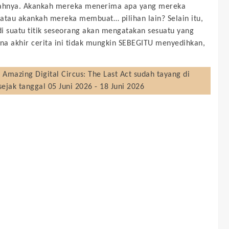
rahnya. Akankah mereka menerima apa yang mereka
atau akankah mereka membuat… pilihan lain? Selain itu,
i suatu titik seseorang akan mengatakan sesuatu yang
ena akhir cerita ini tidak mungkin SEBEGITU menyedihkan,
 Amazing Digital Circus: The Last Act
sudah tayang di
sejak tanggal 05 Juni 2026 - 18 Juni 2026