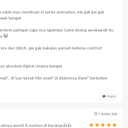
a udah mau membuat ni series animation, klo gak gw gak
peak banget
 fandom palingan jago nya ngambar Caine doang awokawok itu
ya 😹
worx dan Glitch, gw gak bakalan pernah ketemu comfort
an absolute digital cinema banget
nak², di luar kayak film anak² di dalamnya diam² berkedok
Reply
1 bulan lalu
oknya worth it nonton di bioskop👍👍