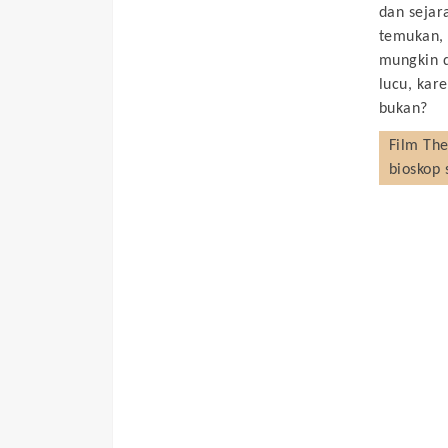
dan seja
temukan, 
mungkin d
lucu, kar
bukan?
Film
The
bioskop 