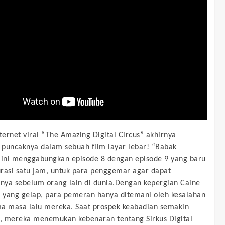
nternet viral “The Amazing Digital Circus” akhirnya
puncaknya dalam sebuah film layar lebar! “Babak
 ini menggabungkan episode 8 dengan episode 9 yang baru
rasi satu jam, untuk para penggemar agar dapat
ya sebelum orang lain di dunia.Dengan kepergian Caine
s yang gelap, para pemeran hanya ditemani oleh kesalahan
a masa lalu mereka. Saat prospek keabadian semakin
 mereka menemukan kebenaran tentang Sirkus Digital