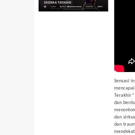
Sensasi i
mencapai 
Terakhir”
dan berdu
menontonn
dan sirku
dan traum
mendekat,