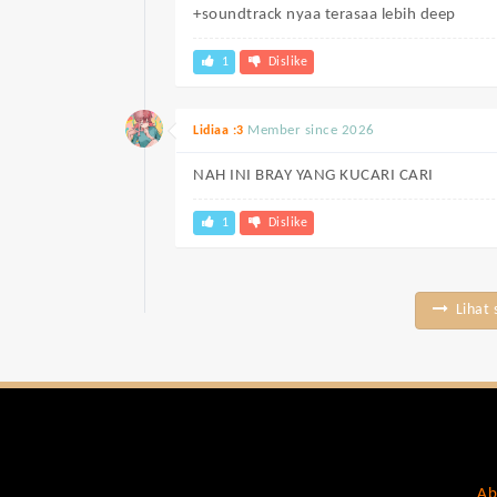
+soundtrack nyaa terasaa lebih deep
1
Dislike
Member since 2026
Lidiaa :3
NAH INI BRAY YANG KUCARI CARI
1
Dislike
Lihat 
Ab