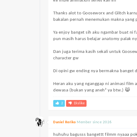
ke Indie animation series kali ini
Thanks alot to Gooseworx and Glitch karn
bakalan pernah menemukan makna yang 
Ya enjoy banget sih aku ngambar buat ni
pun masih harus belajar anatomy palak n
Dan juga terima kasih sekali untuk Goose
character gw
Di opini gw ending nya bermakna banget d
Heran aku yang nganggap ni animasi film a
dewasa (bukan yang aneh² ya btw.) 😹
2
Dislike
Member since 2026
Daniel Reriko
huhuhu bagusss bangettt filmm nyaaa pok