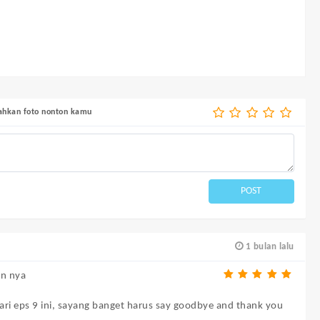
bahkan foto nonton kamu
POST
1 bulan lalu
on nya
ari eps 9 ini, sayang banget harus say goodbye and thank you