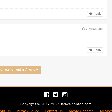
Reply
2 bulan lalu
Reply
semua komentar / review
Copyright © 2017-2026 Jadwalnonton.com
out Us
Privacy Policy
Contact Us
Movie Updates
All Mov