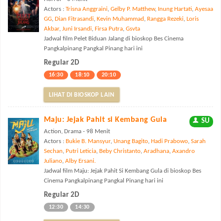
Actors :
Trisna Anggraini
,
Gelby P. Matthew
,
Inung Hartati
,
Ayesaa
GG
,
Dian Fitrasandi
,
Kevin Muhammad
,
Rangga Rezeki
,
Loris
Akbar
,
Juni Irsandi
,
Firsa Putra
,
Gsvta
Jadwal film Pelet Biduan Jalang di bioskop Bes Cinema
Pangkalpinang Pangkal Pinang hari ini
Regular 2D
16:30
18:10
20:10
LIHAT DI BIOSKOP LAIN
Maju: Jejak Pahit si Kembang Gula
SU
Action, Drama - 98 Menit
Actors :
Bukie B. Mansyur
,
Unang Bagito
,
Hadi Prabowo
,
Sarah
Sechan
,
Putri Leticia
,
Beby Christanto
,
Aradhana
,
Axandro
Juliano
,
Alby Ersani.
Jadwal film Maju: Jejak Pahit Si Kembang Gula di bioskop Bes
Cinema Pangkalpinang Pangkal Pinang hari ini
Regular 2D
12:30
14:30