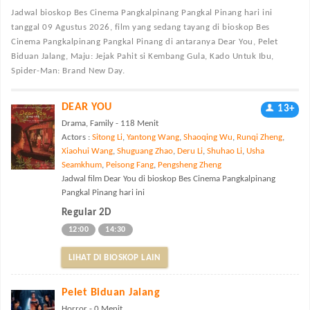
Jadwal bioskop Bes Cinema Pangkalpinang Pangkal Pinang
hari ini
tanggal 09 Agustus 2026, film yang sedang tayang di bioskop Bes
Cinema Pangkalpinang Pangkal Pinang di antaranya Dear You, Pelet
Biduan Jalang, Maju: Jejak Pahit si Kembang Gula, Kado Untuk Ibu,
Spider-Man: Brand New Day.
DEAR YOU
13+
Drama, Family - 118 Menit
Actors :
Sitong Li
,
Yantong Wang
,
Shaoqing Wu
,
Runqi Zheng
,
Xiaohui Wang
,
Shuguang Zhao
,
Deru Li
,
Shuhao Li
,
Usha
Seamkhum
,
Peisong Fang
,
Pengsheng Zheng
Jadwal film Dear You di bioskop Bes Cinema Pangkalpinang
Pangkal Pinang hari ini
Regular 2D
12:00
14:30
LIHAT DI BIOSKOP LAIN
Pelet Biduan Jalang
Horror - 0 Menit