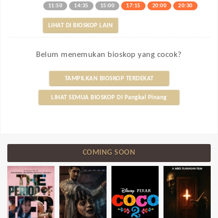
11:50
14:35
15:00
17:15
20:00
20:30
LIHAT DI BIOSKOP LAIN
Belum menemukan bioskop yang cocok?
TAMPILKAN BIOSKOP TERDEKAT
LIHAT SEMUA BIOSKOP DI Pangkal Pinang
COMING SOON