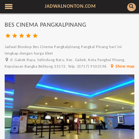
JADWALNONTON.COM
BES CINEMA PANGKALPINANG
Jadwal Bioskop Bes Cinema Pangkalpinang Pangkal Pinang hari ini
lengkap dengan harga tiket
Jl. Gabek Raya, Selindung Baru, Kec. Gabek, Kota Pangkal Pinang,
Kepulauan Bangka Belitung 33172. Telp. (0717) 9103196
Show map