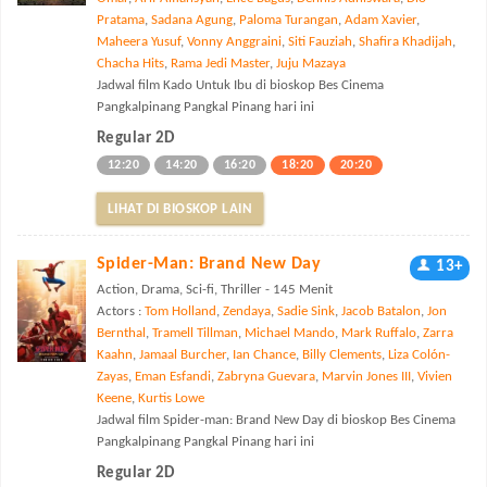
Pratama
,
Sadana Agung
,
Paloma Turangan
,
Adam Xavier
,
Maheera Yusuf
,
Vonny Anggraini
,
Siti Fauziah
,
Shafira Khadijah
,
Chacha Hits
,
Rama Jedi Master
,
Juju Mazaya
Jadwal film Kado Untuk Ibu di bioskop Bes Cinema
Pangkalpinang Pangkal Pinang hari ini
Regular 2D
12:20
14:20
16:20
18:20
20:20
LIHAT DI BIOSKOP LAIN
Spider-Man: Brand New Day
13+
Action, Drama, Sci-fi, Thriller - 145 Menit
Actors :
Tom Holland
,
Zendaya
,
Sadie Sink
,
Jacob Batalon
,
Jon
Bernthal
,
Tramell Tillman
,
Michael Mando
,
Mark Ruffalo
,
Zarra
Kaahn
,
Jamaal Burcher
,
Ian Chance
,
Billy Clements
,
Liza Colón-
Zayas
,
Eman Esfandi
,
Zabryna Guevara
,
Marvin Jones III
,
Vivien
Keene
,
Kurtis Lowe
Jadwal film Spider-man: Brand New Day di bioskop Bes Cinema
Pangkalpinang Pangkal Pinang hari ini
Regular 2D