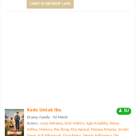
LIHAT DI BIOSKOP LAIN
Kado Untuk Ibu
SU
Drama, Family - 92 Menit
Actors :
Luisa Adreena
,
Emir Mahira
,
Agla Artalidia
,
Dimas
Aditya
,
Maizura
,
Rey Bong
,
Elsa Japasal
,
Mazaya Amania
,
Jordan
Omar
,
Arif Alfiansyah
,
Ence Bagus
,
Dennis Adhiswara
,
Dio