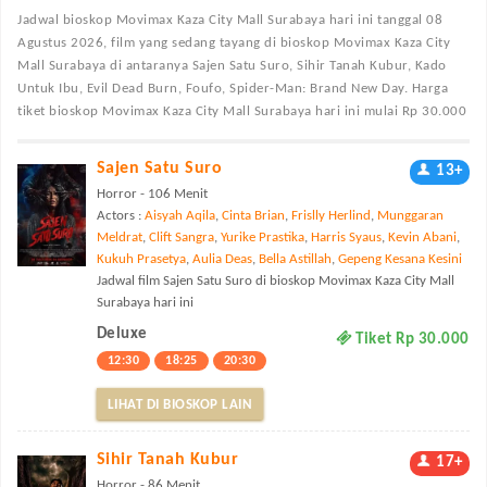
Jadwal bioskop Movimax Kaza City Mall Surabaya
hari ini tanggal 08
Agustus 2026, film yang sedang tayang di bioskop Movimax Kaza City
Mall Surabaya di antaranya Sajen Satu Suro, Sihir Tanah Kubur, Kado
Untuk Ibu, Evil Dead Burn, Foufo, Spider-Man: Brand New Day. Harga
tiket bioskop Movimax Kaza City Mall Surabaya hari ini mulai Rp 30.000
Sajen Satu Suro
13+
Horror - 106 Menit
Actors :
Aisyah Aqila
,
Cinta Brian
,
Frislly Herlind
,
Munggaran
Meldrat
,
Clift Sangra
,
Yurike Prastika
,
Harris Syaus
,
Kevin Abani
,
Kukuh Prasetya
,
Aulia Deas
,
Bella Astillah
,
Gepeng Kesana Kesini
Jadwal film Sajen Satu Suro di bioskop Movimax Kaza City Mall
Surabaya hari ini
Deluxe
Tiket Rp 30.000
12:30
18:25
20:30
LIHAT DI BIOSKOP LAIN
Sihir Tanah Kubur
17+
Horror - 86 Menit