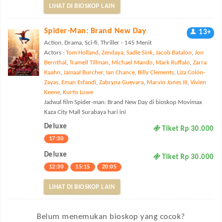
LIHAT DI BIOSKOP LAIN
Spider-Man: Brand New Day
13+
Action, Drama, Sci-fi, Thriller - 145 Menit
Actors :
Tom Holland
,
Zendaya
,
Sadie Sink
,
Jacob Batalon
,
Jon
Bernthal
,
Tramell Tillman
,
Michael Mando
,
Mark Ruffalo
,
Zarra
Kaahn
,
Jamaal Burcher
,
Ian Chance
,
Billy Clements
,
Liza Colón-
Zayas
,
Eman Esfandi
,
Zabryna Guevara
,
Marvin Jones III
,
Vivien
Keene
,
Kurtis Lowe
Jadwal film Spider-man: Brand New Day di bioskop Movimax
Kaza City Mall Surabaya hari ini
Deluxe
Tiket Rp 30.000
17:30
Deluxe
Tiket Rp 30.000
12:30
15:15
20:05
LIHAT DI BIOSKOP LAIN
Belum menemukan bioskop yang cocok?