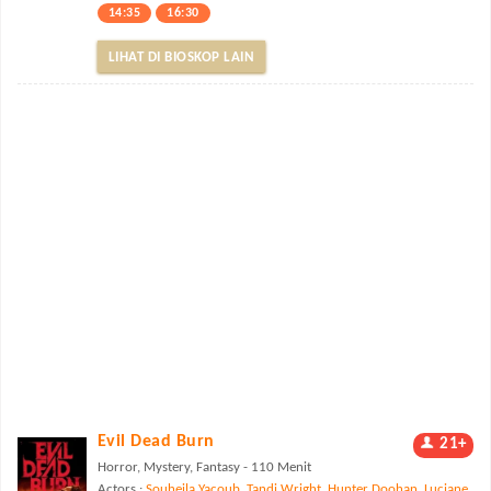
14:35
16:30
LIHAT DI BIOSKOP LAIN
Evil Dead Burn
21+
Horror, Mystery, Fantasy - 110 Menit
Actors :
Souheila Yacoub
,
Tandi Wright
,
Hunter Doohan
,
Luciane