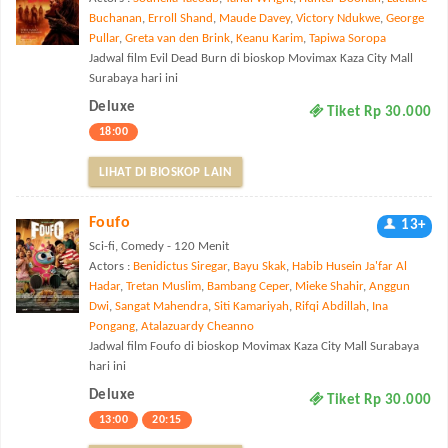
Buchanan
,
Erroll Shand
,
Maude Davey
,
Victory Ndukwe
,
George
Pullar
,
Greta van den Brink
,
Keanu Karim
,
Tapiwa Soropa
Jadwal film Evil Dead Burn di bioskop Movimax Kaza City Mall
Surabaya hari ini
Deluxe
Tiket Rp 30.000
18:00
LIHAT DI BIOSKOP LAIN
Foufo
13+
Sci-fi, Comedy - 120 Menit
Actors :
Benidictus Siregar
,
Bayu Skak
,
Habib Husein Ja'far Al
Hadar
,
Tretan Muslim
,
Bambang Ceper
,
Mieke Shahir
,
Anggun
Dwi
,
Sangat Mahendra
,
Siti Kamariyah
,
Rifqi Abdillah
,
Ina
Pongang
,
Atalazuardy Cheanno
Jadwal film Foufo di bioskop Movimax Kaza City Mall Surabaya
hari ini
Deluxe
Tiket Rp 30.000
13:00
20:15