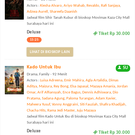
Actors :
Kiesha Alvaro
,
Ariyo Wahab
,
Revaldo
,
Rafi Sanjaya
,
Adzwa Aurell
,
Shareefa Daanish
Jadwal film Sihir Tanah Kubur di bioskop Movimax Kaza City Mall
Surabaya hari ini
Deluxe
Tiket Rp 30.000
15:25
LIHAT DI BIOSKOP LAIN
Kado Untuk Ibu
SU
Drama, Family - 92 Menit
Actors :
Luisa Adreena
,
Emir Mahira
,
Agla Artalidia
,
Dimas
Aditya
,
Maizura
,
Rey Bong
,
Elsa Japasal
,
Mazaya Amania
,
Jordan
Omar
,
Arif Alfiansyah
,
Ence Bagus
,
Dennis Adhiswara
,
Dio
Pratama
,
Sadana Agung
,
Paloma Turangan
,
Adam Xavier
,
Maheera Yusuf
,
Vonny Anggraini
,
Siti Fauziah
,
Shafira Khadijah
,
Chacha Hits
,
Rama Jedi Master
,
Juju Mazaya
Jadwal film Kado Untuk Ibu di bioskop Movimax Kaza City Mall
Surabaya hari ini
Deluxe
Tiket Rp 30.000