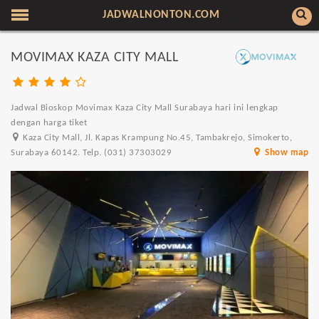
JADWALNONTON.COM
MOVIMAX KAZA CITY MALL
Jadwal Bioskop Movimax Kaza City Mall Surabaya hari ini lengkap
dengan harga tiket
Kaza City Mall, Jl. Kapas Krampung No.45, Tambakrejo, Simokerto,
Surabaya 60142. Telp. (031) 37303029
Show map