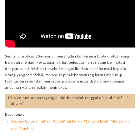
Seorang profesor, Se-jeong, menghadiri konferensi bioteknologi yang
berubah menjadi kekacauan akibat pelepasan virus yang bermutasi
dengan cepat. Wabah tersebut mengakibatkan transformasi kepada
orang yang terinfeksi, membuat pihak berwenang harus menutup
fasilitas tersebut dan menjebak para penyintas di dalamnya dengan
ancaman yang semakin meningkat.
Film
Colony
sudah tayang di bioskop sejak tanggal 03 Juni 2026 - 22
Juli 2026
Baca juga :
Review Colony: Ketika 'Wajah' Terburuk Manusia Lebih Mengerikan
dari Zombie