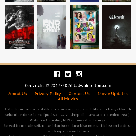
Copyright © 2017-2026 Jadwalnonton.com
About Us
Privacy Policy
Contact Us
Movie Updates
All Movies
Jadwalnonton memudahkan kamu mencari jadwal film dan harga tiket di
seluruh Indonesia meliputi XXI, CGV, Cinepolis, New Star Cineplex (NSC),
Platinum Cineplex, FLIX Cinema dan lainnya.
Jadwal terupdate setiap hari dan kamu juga bisa mencari bioskop terdekat
dari tempat kamu berada.