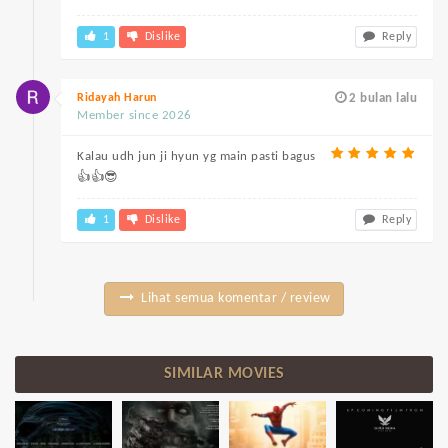
1
Dislike
Reply
Ridayah Harun
2 bulan lalu
Member since 2026
Kalau udh jun ji hyun yg main pasti bagus
👍👍😎
1
Dislike
Reply
Lihat semua komentar / review
SIMILAR MOVIES