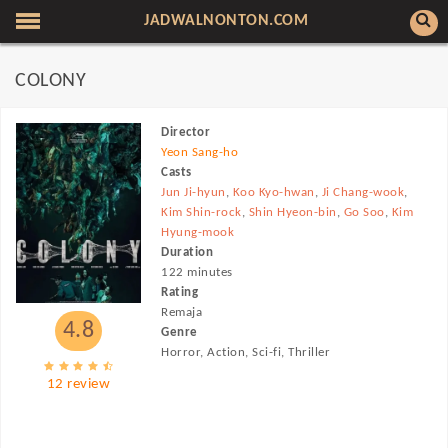
JADWALNONTON.COM
COLONY
Director
Yeon Sang-ho
Casts
Jun Ji-hyun
,
Koo Kyo-hwan
,
Ji Chang-wook
,
Kim Shin-rock
,
Shin Hyeon-bin
,
Go Soo
,
Kim
Hyung-mook
Duration
122 minutes
Rating
Remaja
4.8
Genre
Horror, Action, Sci-fi, Thriller
12 review