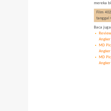
mereka b
Film
402
tanggal 
Baca juga
Review
Angker
MD Pict
Angker
MD Pic
Angker