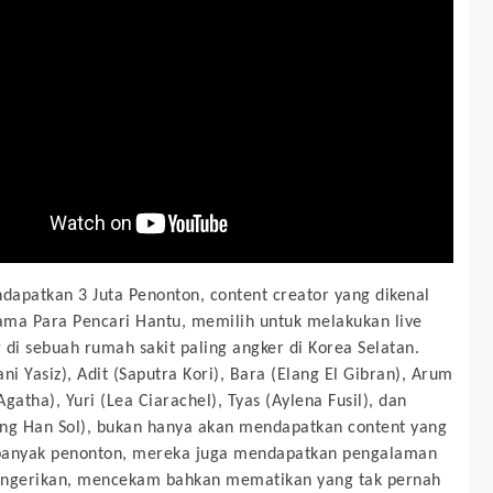
apatkan 3 Juta Penonton, content creator yang dikenal
ma Para Pencari Hantu, memilih untuk melakukan live
 di sebuah rumah sakit paling angker di Korea Selatan.
ni Yasiz), Adit (Saputra Kori), Bara (Elang El Gibran), Arum
gatha), Yuri (Lea Ciarachel), Tyas (Aylena Fusil), dan
ng Han Sol), bukan hanya akan mendapatkan content yang
banyak penonton, mereka juga mendapatkan pengalaman
engerikan, mencekam bahkan mematikan yang tak pernah