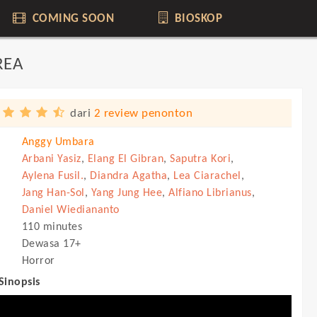
COMING SOON
BIOSKOP
REA
dari
2 review penonton
Anggy Umbara
Arbani Yasiz
,
Elang El Gibran
,
Saputra Kori
,
Aylena Fusil.
,
Diandra Agatha
,
Lea Ciarachel
,
Jang Han-Sol
,
Yang Jung Hee
,
Alfiano Librianus
,
Daniel Wiediananto
110 minutes
Dewasa 17+
Horror
 Sinopsis