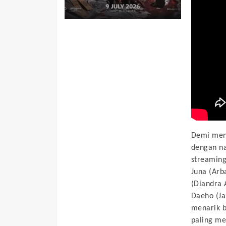
Demi mend
dengan na
streaming
Juna (Arba
(Diandra A
Daeho (Ja
menarik 
paling m