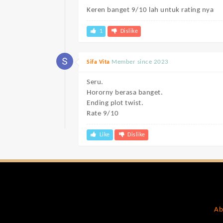
Keren banget 9/10 lah untuk rating nya
1
Dislike
Member since 2023
Sifa Vita
Seru.
Hororny berasa banget.
Ending plot twist.
Rate 9/10
Like
Dislike
Ab