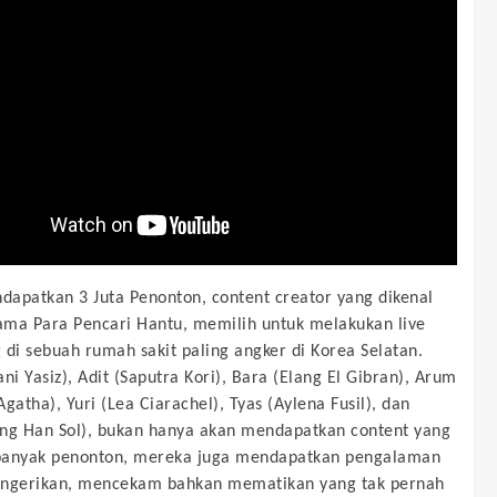
apatkan 3 Juta Penonton, content creator yang dikenal
ma Para Pencari Hantu, memilih untuk melakukan live
 di sebuah rumah sakit paling angker di Korea Selatan.
ni Yasiz), Adit (Saputra Kori), Bara (Elang El Gibran), Arum
gatha), Yuri (Lea Ciarachel), Tyas (Aylena Fusil), dan
ng Han Sol), bukan hanya akan mendapatkan content yang
banyak penonton, mereka juga mendapatkan pengalaman
engerikan, mencekam bahkan mematikan yang tak pernah