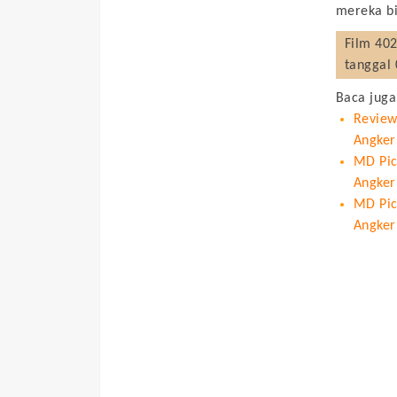
mereka b
Film
402
tanggal 
Baca juga
Review
Angker
MD Pict
Angker
MD Pic
Angker