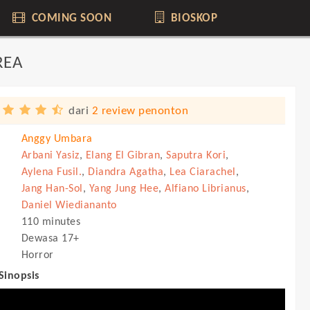
COMING SOON
BIOSKOP
REA
dari
2 review penonton
Anggy Umbara
Arbani Yasiz
,
Elang El Gibran
,
Saputra Kori
,
Aylena Fusil.
,
Diandra Agatha
,
Lea Ciarachel
,
Jang Han-Sol
,
Yang Jung Hee
,
Alfiano Librianus
,
Daniel Wiediananto
110 minutes
Dewasa 17+
Horror
 Sinopsis