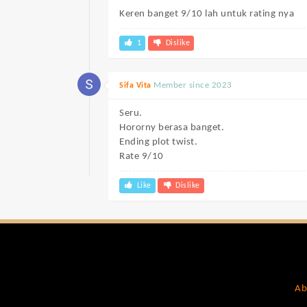
Keren banget 9/10 lah untuk rating nya
1
Dislike
Member since 2023
Sifa Vita
Seru.
Hororny berasa banget.
Ending plot twist.
Rate 9/10
Like
Dislike
Ab