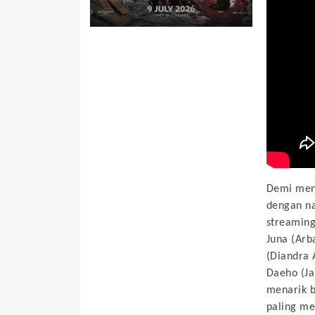
Demi mend
dengan na
streaming
Juna (Arba
(Diandra A
Daeho (Ja
menarik 
paling m