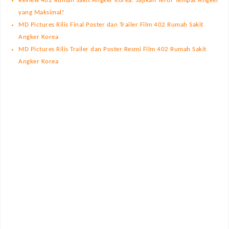
Review 402 Rumah Sakit Angker Korea: Sajikan Teror Tempat Angker
yang Maksimal!
MD Pictures Rilis Final Poster dan Trailer Film 402 Rumah Sakit
Angker Korea
MD Pictures Rilis Trailer dan Poster Resmi Film 402 Rumah Sakit
Angker Korea