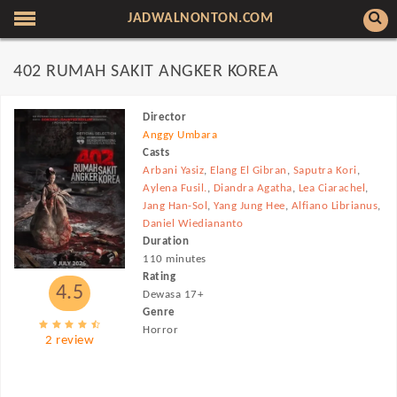
JADWALNONTON.COM
402 RUMAH SAKIT ANGKER KOREA
Director
Anggy Umbara
Casts
Arbani Yasiz
,
Elang El Gibran
,
Saputra Kori
,
Aylena Fusil.
,
Diandra Agatha
,
Lea Ciarachel
,
Jang Han-Sol
,
Yang Jung Hee
,
Alfiano Librianus
,
Daniel Wiediananto
Duration
110 minutes
Rating
4.5
Dewasa 17+
Genre
Horror
2 review